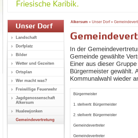
Alkersum
»
Unser Dorf
»
Gemeindevert
Unser Dorf
Gemeindevert
Landschaft
Dorfplatz
In der Gemeindevertretu
Bilder
Gemeinde gewählte Vertr
Einer aus dieser Gruppe 
Wetter und Gezeiten
Bürgermeister gewählt. Al
Ortsplan
Kommunalwahl wieder an.
Wer macht was?
Freiwillige Feuerwehr
Bürgermeister
Jagdgenossenschaft
Alkersum
1. stellvertr. Bürgermeister
Hualewjonken
2. stellvertr. Bürgermeister
Gemeindevertretung
Gemeindevertreter
Gemeindevertreter