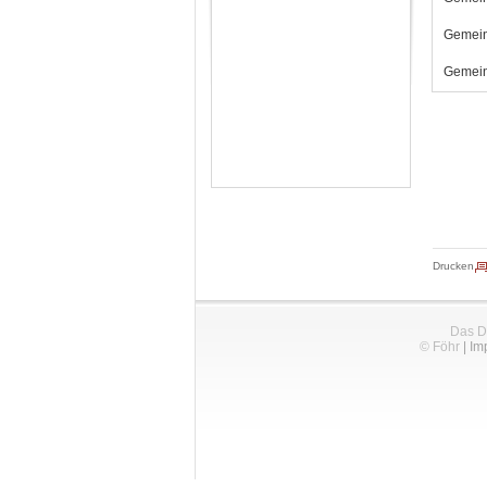
Gemein
Gemein
Drucken
Das D
© Föhr
|
Im