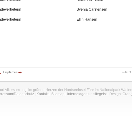
devertreterin
Svenja Carstensen
devertreterin
Ellin Hansen
Empfehlen
Zuletzt
orf Alkersum liegt im grünen Herzen der Nordseeinsel Föhr im Nationalpark Watte
pressum/Datenschutz
|
Kontakt
|
Sitemap
|
Internetagentur: sitegeist
| Design:
Oran