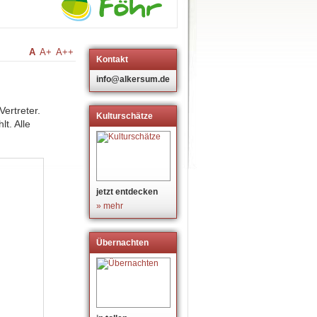
A
A+
A++
Kontakt
info@alkersum.de
ertreter.
Kulturschätze
t. Alle
jetzt entdecken
» mehr
Übernachten