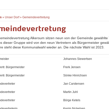
m
»
Unser Dorf
»
Gemeindevertretung
meindevertretung
Gemeindevertretung Alkersum sitzen neun von der Gemeinde gewählte V
us dieser Gruppe wird von den neun Vertretern als Bürgermeister gewähl
hre steht diese Kommunalwahl wieder an. Die nächste Wahl ist 2023.
meister
Johannes Siewertsen
lvertr. Bürgermeister
Frerk Jensen
lvertr. Bürgermeister
Sönke Hinrichsen
devertreter
Jan Carstensen
devertreter
Martin Juhl
devertreter
Börge Ketels
devertreterin
Kerrin Nickelsen