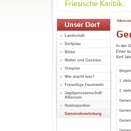
Alkersu
Unser Dorf
Ge
Landschaft
Dorfplatz
In der 
Einer a
Bilder
fünf Ja
Wetter und Gezeiten
Ortsplan
Bürger
Wer macht was?
1. stel
Freiwillige Feuerwehr
2. stel
Jagdgenossenschaft
Alkersum
Gemein
Hualewjonken
Gemein
Gemeindevertretung
Gemein
Gemein