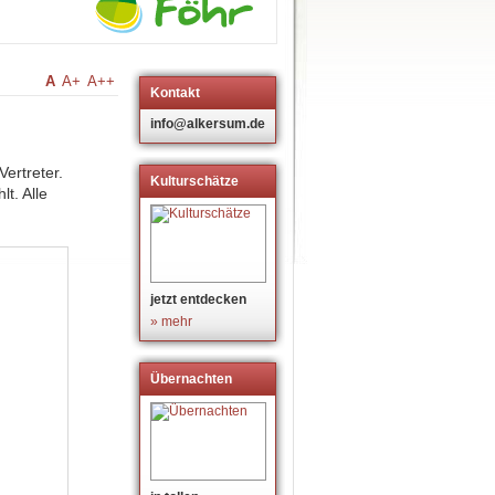
A
A+
A++
Kontakt
info@alkersum.de
ertreter.
Kulturschätze
t. Alle
jetzt entdecken
» mehr
Übernachten