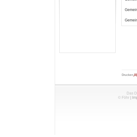
Gemein
Gemein
Drucken
Das D
© Föhr
|
Im