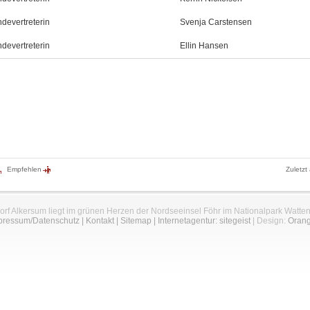
devertreterin
Svenja Carstensen
devertreterin
Ellin Hansen
Empfehlen
Zuletzt
orf Alkersum liegt im grünen Herzen der Nordseeinsel Föhr im Nationalpark Watte
pressum/Datenschutz
|
Kontakt
|
Sitemap
|
Internetagentur: sitegeist
| Design:
Oran