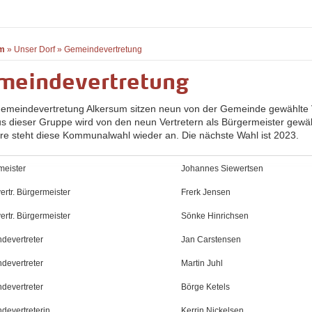
m
»
Unser Dorf
»
Gemeindevertretung
meindevertretung
Gemeindevertretung Alkersum sitzen neun von der Gemeinde gewählte V
us dieser Gruppe wird von den neun Vertretern als Bürgermeister gewähl
hre steht diese Kommunalwahl wieder an. Die nächste Wahl ist 2023.
meister
Johannes Siewertsen
lvertr. Bürgermeister
Frerk Jensen
lvertr. Bürgermeister
Sönke Hinrichsen
devertreter
Jan Carstensen
devertreter
Martin Juhl
devertreter
Börge Ketels
devertreterin
Kerrin Nickelsen