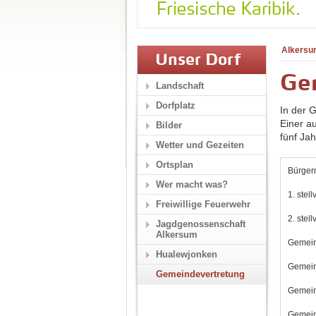
Alkersu
Unser Dorf
Ge
Landschaft
Dorfplatz
In der 
Einer a
Bilder
fünf Ja
Wetter und Gezeiten
Ortsplan
Bürger
Wer macht was?
1. stel
Freiwillige Feuerwehr
2. stel
Jagdgenossenschaft
Alkersum
Gemein
Hualewjonken
Gemein
Gemeindevertretung
Gemein
Gemein