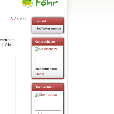
A
A+
A++
Kontakt
info@alkersum.de
ertreter.
Kulturschätze
t. Alle
jetzt entdecken
» mehr
Übernachten