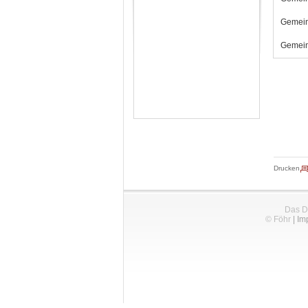
Gemein
Gemein
Drucken
Das D
© Föhr
|
Im