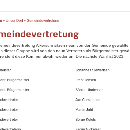
m
»
Unser Dorf
»
Gemeindevertretung
meindevertretung
Gemeindevertretung Alkersum sitzen neun von der Gemeinde gewählte V
us dieser Gruppe wird von den neun Vertretern als Bürgermeister gewähl
hre steht diese Kommunalwahl wieder an. Die nächste Wahl ist 2023.
meister
Johannes Siewertsen
lvertr. Bürgermeister
Frerk Jensen
lvertr. Bürgermeister
Sönke Hinrichsen
devertreter
Jan Carstensen
devertreter
Martin Juhl
devertreter
Börge Ketels
devertreterin
Kerrin Nickelsen