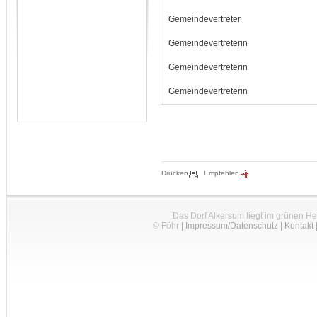
Gemeindevertreter
Gemeindevertreterin
Gemeindevertreterin
Gemeindevertreterin
Drucken
Empfehlen
Das Dorf Alkersum liegt im grünen H
© Föhr
|
Impressum/Datenschutz
|
Kontakt