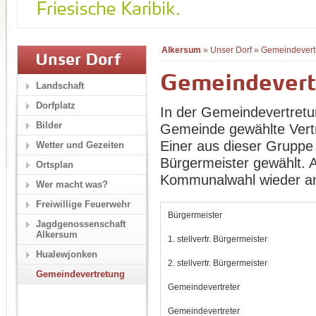
Alkersum
»
Unser Dorf
»
Gemeindevert
Unser Dorf
Gemeindevert
Landschaft
Dorfplatz
In der Gemeindevertretu
Bilder
Gemeinde gewählte Vertr
Einer aus dieser Gruppe 
Wetter und Gezeiten
Bürgermeister gewählt. Al
Ortsplan
Kommunalwahl wieder an.
Wer macht was?
Freiwillige Feuerwehr
Bürgermeister
Jagdgenossenschaft
Alkersum
1. stellvertr. Bürgermeister
Hualewjonken
2. stellvertr. Bürgermeister
Gemeindevertretung
Gemeindevertreter
Gemeindevertreter