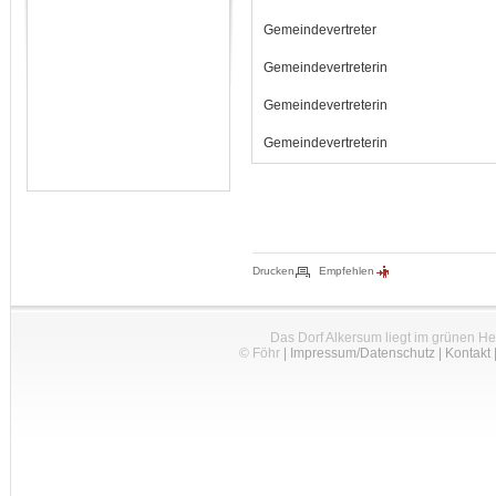
Gemeindevertreter
Gemeindevertreterin
Gemeindevertreterin
Gemeindevertreterin
Drucken
Empfehlen
Das Dorf Alkersum liegt im grünen H
© Föhr
|
Impressum/Datenschutz
|
Kontakt