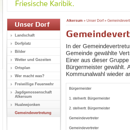
Alkersum
»
Unser Dorf
»
Gemeindevert
Unser Dorf
Gemeindevert
Landschaft
Dorfplatz
In der Gemeindevertretu
Bilder
Gemeinde gewählte Vertr
Einer aus dieser Gruppe 
Wetter und Gezeiten
Bürgermeister gewählt. Al
Ortsplan
Kommunalwahl wieder an.
Wer macht was?
Freiwillige Feuerwehr
Bürgermeister
Jagdgenossenschaft
Alkersum
1. stellvertr. Bürgermeister
Hualewjonken
2. stellvertr. Bürgermeister
Gemeindevertretung
Gemeindevertreter
Gemeindevertreter