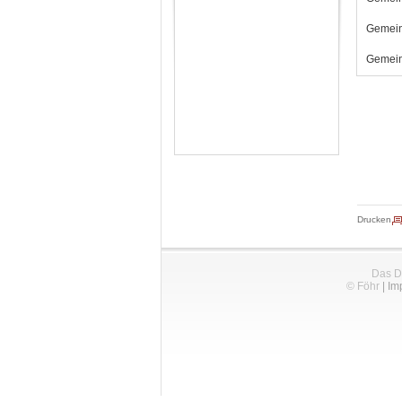
Gemein
Gemein
Drucken
Das D
© Föhr
|
Im