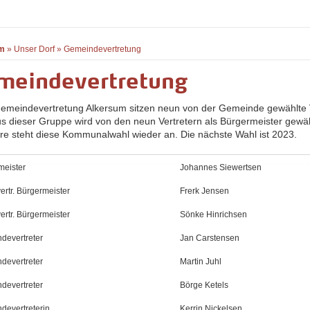
m
»
Unser Dorf
»
Gemeindevertretung
meindevertretung
Gemeindevertretung Alkersum sitzen neun von der Gemeinde gewählte V
us dieser Gruppe wird von den neun Vertretern als Bürgermeister gewähl
hre steht diese Kommunalwahl wieder an. Die nächste Wahl ist 2023.
meister
Johannes Siewertsen
lvertr. Bürgermeister
Frerk Jensen
lvertr. Bürgermeister
Sönke Hinrichsen
devertreter
Jan Carstensen
devertreter
Martin Juhl
devertreter
Börge Ketels
devertreterin
Kerrin Nickelsen