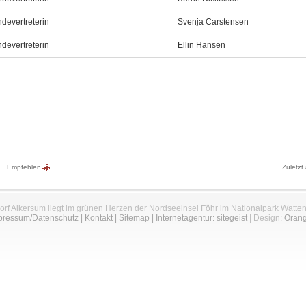
devertreterin
Svenja Carstensen
devertreterin
Ellin Hansen
Empfehlen
Zuletzt
orf Alkersum liegt im grünen Herzen der Nordseeinsel Föhr im Nationalpark Watte
pressum/Datenschutz
|
Kontakt
|
Sitemap
|
Internetagentur: sitegeist
| Design:
Oran