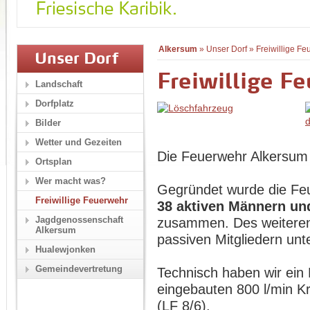
Alkersum
»
Unser Dorf
»
Freiwillige F
Unser Dorf
Freiwillige F
Landschaft
Dorfplatz
Bilder
Wetter und Gezeiten
Die Feuerwehr Alkersum 
Ortsplan
Wer macht was?
Gegründet wurde die F
Freiwillige Feuerwehr
38 aktiven Männern un
Jagdgenossenschaft
zusammen. Des weiteren
Alkersum
passiven Mitgliedern unte
Hualewjonken
Gemeindevertretung
Technisch haben wir ein
eingebauten 800 l/min K
(LF 8/6).