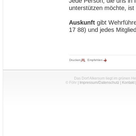
Jede Person, die uns in 
unterstützen möchte, ist
Auskunft
gibt Wehrführe
17 88) und jedes Mitglie
Drucken
Empfehlen
Das Dorf Alkersum liegt im grünen H
© Föhr
|
Impressum/Datenschutz
|
Kontakt