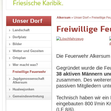
Alkersum
»
Unser Dorf
»
Freiwillige F
Unser Dorf
Freiwillige F
Landschaft
Dorfplatz
Bilder
Wetter und Gezeiten
Die Feuerwehr Alkersum 
Ortsplan
Wer macht was?
Gegründet wurde die F
Freiwillige Feuerwehr
38 aktiven Männern un
Jagdgenossenschaft
zusammen. Des weiteren
Alkersum
passiven Mitgliedern unte
Hualewjonken
Gemeindevertretung
Technisch haben wir ein
eingebauten 800 l/min K
(LF 8/6).