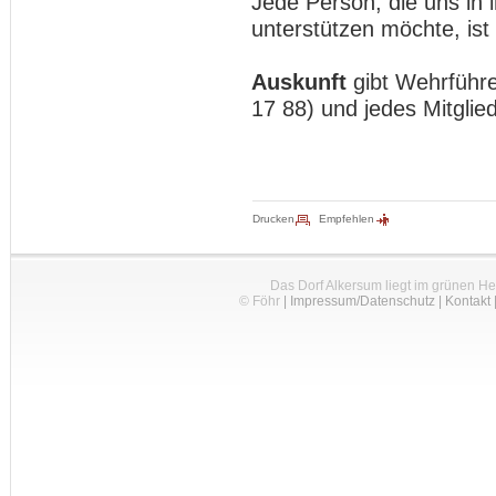
Jede Person, die uns in 
unterstützen möchte, ist
Auskunft
gibt Wehrführe
17 88) und jedes Mitglie
Drucken
Empfehlen
Das Dorf Alkersum liegt im grünen H
© Föhr
|
Impressum/Datenschutz
|
Kontakt