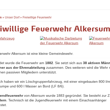
m
»
Unser Dorf
»
Freiwillige Feuerwehr
iwillige Feuerwehr Alkersu
erwehr Alkersum ist eine kleine Gemeindewehr.
det wurde die Feuerwehr am
1882
. Sie setzt sich aus
38 aktiven Män
ner aus der Ehrenabteilung
zusammen. Des weiteren wird die Wehr 
hen passiven Mitgliedern unterstützt.
ch haben wir ein Löschgruppenfahrzeug, mit einer eingebauten 800 l/m
pumpe und 600 l Wasser an Bord (LF 8/6).
endfeuerwehr
von Alkersum wurde 1883 gegründet. Sie besteht zur Z
dern
. Technisch ist die Jugendfeuerwehr mit einem Einachsanhänger
stet.