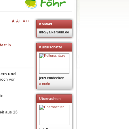
A
A+
A++
Kontakt
m
info@alkersum.de
Kulturschätze
nern und
jetzt entdecken
noch von
» mehr
in
Übernachten
eit aus
13