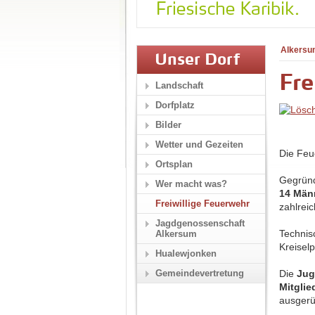
Alkersu
Unser Dorf
Fre
Landschaft
Dorfplatz
Bilder
Wetter und Gezeiten
Die Feu
Ortsplan
Gegrün
Wer macht was?
14 Män
Freiwillige Feuerwehr
zahlreic
Jagdgenossenschaft
Technis
Alkersum
Kreisel
Hualewjonken
Gemeindevertretung
Die
Jug
Mitglie
ausgerü