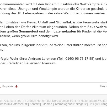
Sommermonaten wird mit den Kindern für
zahlreiche Wettkämpfe
auf 
Durch diese Übungen und Wettkämpfe werden die Kinder so geschult, d
lendung des 18. Lebensjahres in die aktive Wehr übernommen werden.
en Einsätzen wie
Feuer, Unfall und Sturmflut
, ist die Feuerwehr star
llen Leben des Dorfes Alkersum eingebunden. Neben dem
Feuerwehrb
 dem großen
Sommerfest
und dem
Laternelaufen
für Kinder ist die F
räsent, wenn große Hilfe benötigt wird.
son, die uns in irgendeiner Art und Weise unterstützen möchte, ist her
men.
ft
gibt Wehrführer Andreas Lorenzen (Tel.: 0160/ 96 73 17 88) und jed
d der Freiwilligen Feuerwehr Alkersum.
Empfehlen
Zuletz
orf Alkersum liegt im grünen Herzen der Nordseeinsel Föhr im Nationalpark Watte
pressum/Datenschutz
|
Kontakt
|
Sitemap
|
Internetagentur: sitegeist
| Design:
Oran