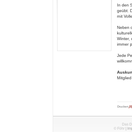
In den 
geübt. 
mit Vol
Neben d
kulture
Winter,
immer p
Jede Per
willkom
Auskun
Mitglie
Drucken
Das D
© Föhr
|
Im