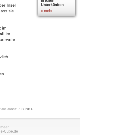
in tollen
der Insel
Unterkünften
ass sie
» mehr
k im
all
im
euerwehr
zlich
es
t aktualisiert: 7.07.2014
nmeer.
ge-Cube.de