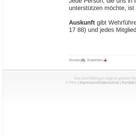
Jede Person, die uns in 
unterstützen möchte, ist
Auskunft
gibt Wehrführe
17 88) und jedes Mitglie
Drucken
Empfehlen
Das Dorf Alkersum liegt im grünen H
© Föhr
|
Impressum/Datenschutz
|
Kontakt