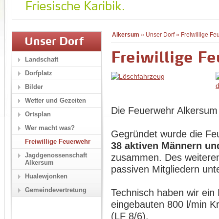
Alkersum
»
Unser Dorf
»
Freiwillige F
Unser Dorf
Freiwillige F
Landschaft
Dorfplatz
Bilder
Wetter und Gezeiten
Die Feuerwehr Alkersum 
Ortsplan
Wer macht was?
Gegründet wurde die F
Freiwillige Feuerwehr
38 aktiven Männern un
Jagdgenossenschaft
zusammen. Des weiteren
Alkersum
passiven Mitgliedern unte
Hualewjonken
Gemeindevertretung
Technisch haben wir ein
eingebauten 800 l/min K
(LF 8/6).