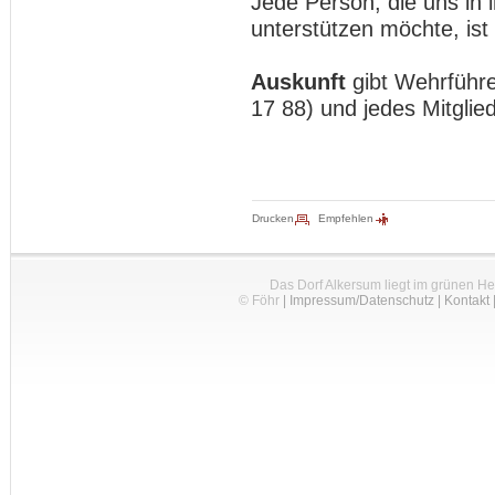
Jede Person, die uns in 
unterstützen möchte, ist
Auskunft
gibt Wehrführe
17 88) und jedes Mitglie
Drucken
Empfehlen
Das Dorf Alkersum liegt im grünen H
© Föhr
|
Impressum/Datenschutz
|
Kontakt