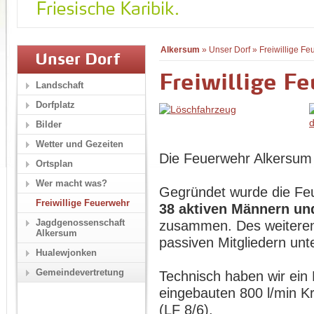
Alkersum
»
Unser Dorf
»
Freiwillige F
Unser Dorf
Freiwillige F
Landschaft
Dorfplatz
Bilder
Wetter und Gezeiten
Die Feuerwehr Alkersum 
Ortsplan
Wer macht was?
Gegründet wurde die F
Freiwillige Feuerwehr
38 aktiven Männern un
Jagdgenossenschaft
zusammen. Des weiteren
Alkersum
passiven Mitgliedern unte
Hualewjonken
Gemeindevertretung
Technisch haben wir ein
eingebauten 800 l/min K
(LF 8/6).