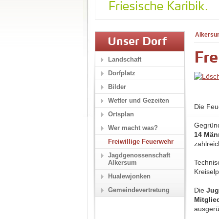
Alkersu
Unser Dorf
Fre
Landschaft
Dorfplatz
Bilder
Wetter und Gezeiten
Die Feu
Ortsplan
Gegrün
Wer macht was?
14 Män
Freiwillige Feuerwehr
zahlreic
Jagdgenossenschaft
Technis
Alkersum
Kreisel
Hualewjonken
Gemeindevertretung
Die
Jug
Mitglie
ausgerü