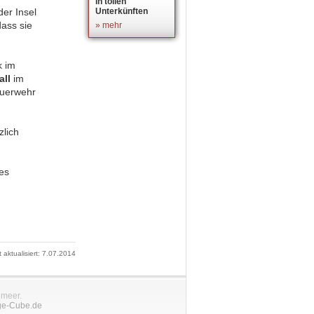
in tollen
der Insel
Unterkünften
ass sie
» mehr
k im
all
im
euerwehr
zlich
es
t aktualisiert: 7.07.2014
nmeer.
ge-Cube.de