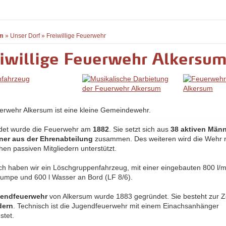
m
»
Unser Dorf
»
Freiwillige Feuerwehr
iwillige Feuerwehr Alkersu
erwehr Alkersum ist eine kleine Gemeindewehr.
det wurde die Feuerwehr am
1882
. Sie setzt sich aus
38 aktiven Män
ner aus der Ehrenabteilung
zusammen. Des weiteren wird die Wehr 
hen passiven Mitgliedern unterstützt.
ch haben wir ein Löschgruppenfahrzeug, mit einer eingebauten 800 l/m
pumpe und 600 l Wasser an Bord (LF 8/6).
endfeuerwehr
von Alkersum wurde 1883 gegründet. Sie besteht zur Z
dern
. Technisch ist die Jugendfeuerwehr mit einem Einachsanhänger
stet.