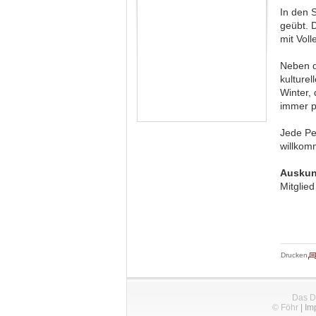
In den 
geübt. 
mit Vol
Neben d
kulture
Winter,
immer p
Jede Per
willkom
Auskun
Mitglie
Drucken
Das D
© Föhr
|
Im