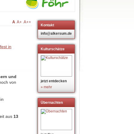
A
A+
A++
Kontakt
m
info@alkersum.de
Kulturschätze
nern und
jetzt entdecken
noch von
» mehr
in
Übernachten
eit aus
13