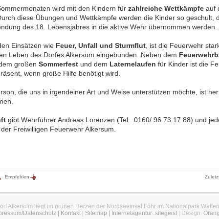
Sommermonaten wird mit den Kindern für
zahlreiche Wettkämpfe
auf 
Durch diese Übungen und Wettkämpfe werden die Kinder so geschult, d
lendung des 18. Lebensjahres in die aktive Wehr übernommen werden.
en Einsätzen wie
Feuer, Unfall und Sturmflut
, ist die Feuerwehr star
llen Leben des Dorfes Alkersum eingebunden. Neben dem
Feuerwehrb
 dem großen
Sommerfest
und dem
Laternelaufen
für Kinder ist die F
räsent, wenn große Hilfe benötigt wird.
son, die uns in irgendeiner Art und Weise unterstützen möchte, ist her
men.
ft
gibt Wehrführer Andreas Lorenzen (Tel.: 0160/ 96 73 17 88) und jed
d der Freiwilligen Feuerwehr Alkersum.
Empfehlen
Zuletz
orf Alkersum liegt im grünen Herzen der Nordseeinsel Föhr im Nationalpark Watte
pressum/Datenschutz
|
Kontakt
|
Sitemap
|
Internetagentur: sitegeist
| Design:
Oran