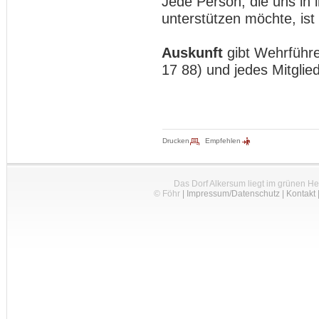
Jede Person, die uns in 
unterstützen möchte, ist
Auskunft
gibt Wehrführe
17 88) und jedes Mitglie
Drucken
Empfehlen
Das Dorf Alkersum liegt im grünen H
© Föhr
|
Impressum/Datenschutz
|
Kontakt