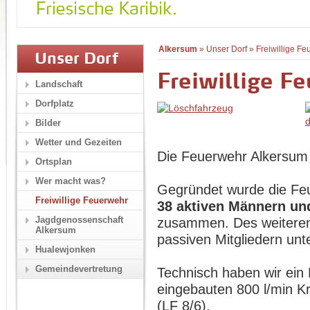
Alkersum
»
Unser Dorf
»
Freiwillige F
Unser Dorf
Freiwillige F
Landschaft
Dorfplatz
Bilder
Wetter und Gezeiten
Die Feuerwehr Alkersum 
Ortsplan
Wer macht was?
Gegründet wurde die F
Freiwillige Feuerwehr
38 aktiven Männern un
Jagdgenossenschaft
zusammen. Des weiteren
Alkersum
passiven Mitgliedern unte
Hualewjonken
Gemeindevertretung
Technisch haben wir ein
eingebauten 800 l/min K
(LF 8/6).