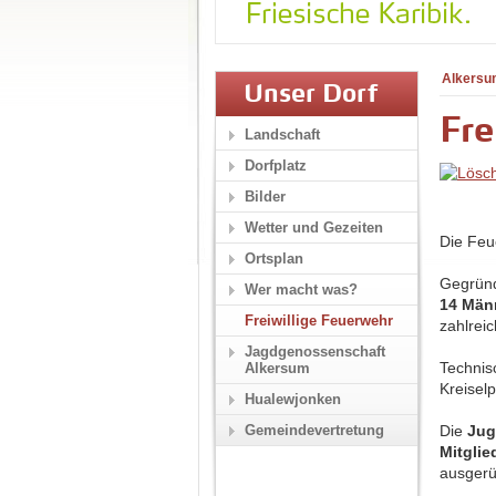
Alkersu
Unser Dorf
Fre
Landschaft
Dorfplatz
Bilder
Wetter und Gezeiten
Die Feu
Ortsplan
Gegrün
Wer macht was?
14 Män
Freiwillige Feuerwehr
zahlreic
Jagdgenossenschaft
Technis
Alkersum
Kreisel
Hualewjonken
Gemeindevertretung
Die
Jug
Mitglie
ausgerü