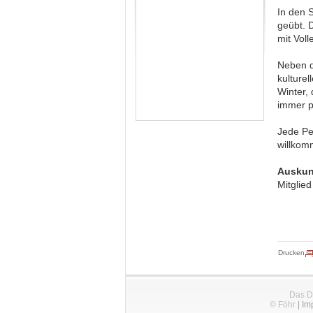
In den 
geübt. 
mit Vol
Neben d
kulture
Winter,
immer p
Jede Per
willkom
Auskun
Mitglie
Drucken
Das D
© Föhr
|
Im