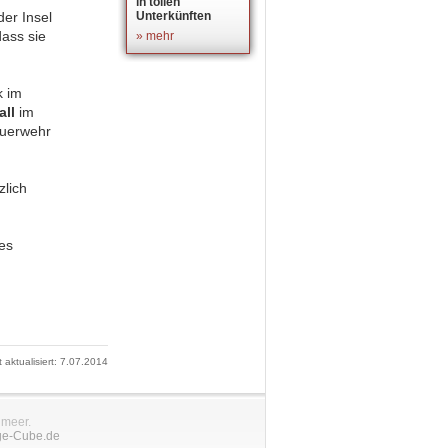
in tollen
der Insel
Unterkünften
ass sie
» mehr
k im
all
im
euerwehr
zlich
es
t aktualisiert: 7.07.2014
nmeer.
ge-Cube.de