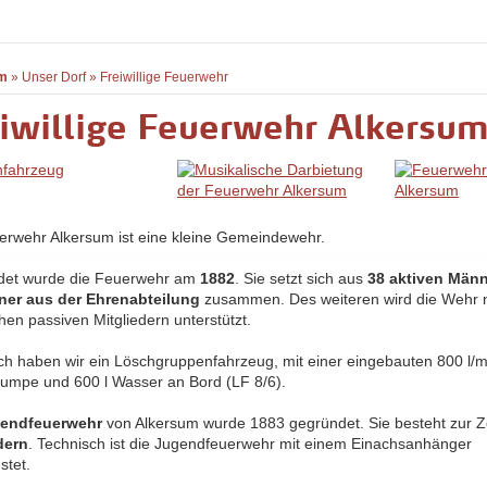
m
»
Unser Dorf
»
Freiwillige Feuerwehr
iwillige Feuerwehr Alkersu
erwehr Alkersum ist eine kleine Gemeindewehr.
det wurde die Feuerwehr am
1882
. Sie setzt sich aus
38 aktiven Män
ner aus der Ehrenabteilung
zusammen. Des weiteren wird die Wehr 
hen passiven Mitgliedern unterstützt.
ch haben wir ein Löschgruppenfahrzeug, mit einer eingebauten 800 l/m
pumpe und 600 l Wasser an Bord (LF 8/6).
endfeuerwehr
von Alkersum wurde 1883 gegründet. Sie besteht zur Z
dern
. Technisch ist die Jugendfeuerwehr mit einem Einachsanhänger
stet.