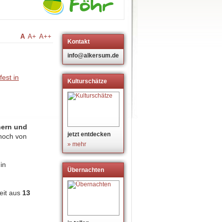
A
A+
A++
Kontakt
m
info@alkersum.de
Kulturschätze
nern und
jetzt entdecken
noch von
» mehr
in
Übernachten
eit aus
13