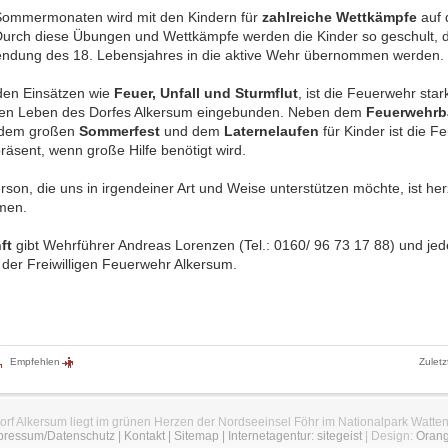
Sommermonaten wird mit den Kindern für
zahlreiche Wettkämpfe
auf 
Durch diese Übungen und Wettkämpfe werden die Kinder so geschult, d
lendung des 18. Lebensjahres in die aktive Wehr übernommen werden.
en Einsätzen wie
Feuer, Unfall und Sturmflut
, ist die Feuerwehr star
llen Leben des Dorfes Alkersum eingebunden. Neben dem
Feuerwehrb
 dem großen
Sommerfest
und dem
Laternelaufen
für Kinder ist die F
räsent, wenn große Hilfe benötigt wird.
son, die uns in irgendeiner Art und Weise unterstützen möchte, ist her
men.
ft
gibt Wehrführer Andreas Lorenzen (Tel.: 0160/ 96 73 17 88) und jed
d der Freiwilligen Feuerwehr Alkersum.
Empfehlen
Zuletz
orf Alkersum liegt im grünen Herzen der Nordseeinsel Föhr im Nationalpark Watte
pressum/Datenschutz
|
Kontakt
|
Sitemap
|
Internetagentur: sitegeist
| Design:
Oran