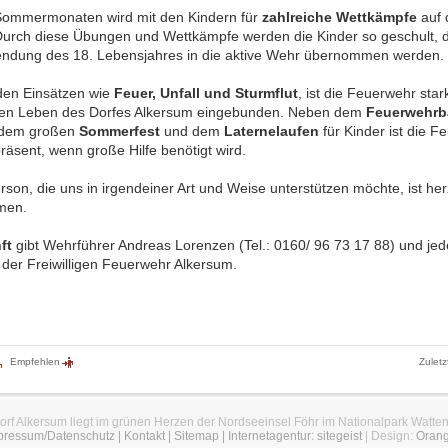
Sommermonaten wird mit den Kindern für
zahlreiche Wettkämpfe
auf 
Durch diese Übungen und Wettkämpfe werden die Kinder so geschult, d
lendung des 18. Lebensjahres in die aktive Wehr übernommen werden.
en Einsätzen wie
Feuer, Unfall und Sturmflut
, ist die Feuerwehr star
llen Leben des Dorfes Alkersum eingebunden. Neben dem
Feuerwehrb
 dem großen
Sommerfest
und dem
Laternelaufen
für Kinder ist die F
räsent, wenn große Hilfe benötigt wird.
son, die uns in irgendeiner Art und Weise unterstützen möchte, ist her
men.
ft
gibt Wehrführer Andreas Lorenzen (Tel.: 0160/ 96 73 17 88) und jed
d der Freiwilligen Feuerwehr Alkersum.
Empfehlen
Zuletz
orf Alkersum liegt im grünen Herzen der Nordseeinsel Föhr im Nationalpark Watte
pressum/Datenschutz
|
Kontakt
|
Sitemap
|
Internetagentur: sitegeist
| Design:
Oran