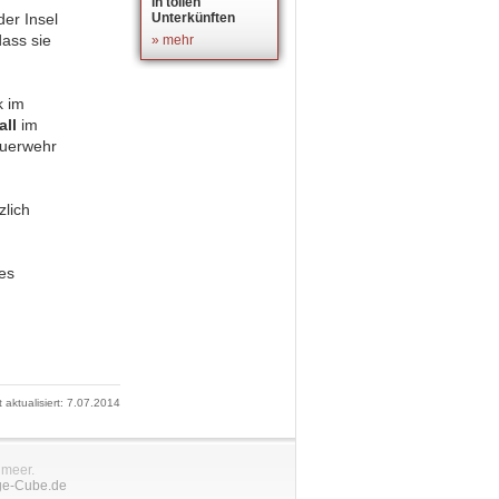
in tollen
der Insel
Unterkünften
ass sie
» mehr
k im
all
im
euerwehr
zlich
es
t aktualisiert: 7.07.2014
nmeer.
ge-Cube.de