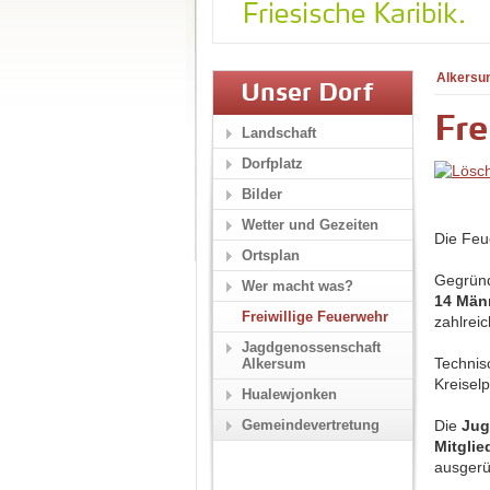
Alkersu
Unser Dorf
Fre
Landschaft
Dorfplatz
Bilder
Wetter und Gezeiten
Die Feu
Ortsplan
Gegrün
Wer macht was?
14 Män
Freiwillige Feuerwehr
zahlreic
Jagdgenossenschaft
Technis
Alkersum
Kreisel
Hualewjonken
Gemeindevertretung
Die
Jug
Mitglie
ausgerü