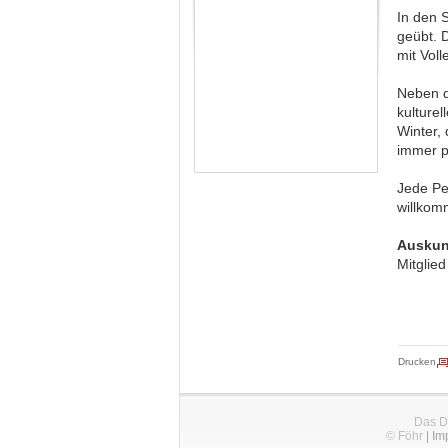
In den 
geübt. 
mit Vol
Neben d
kulture
Winter,
immer p
Jede Per
willkom
Auskun
Mitglie
Drucken
Das D
© Föhr
|
Im