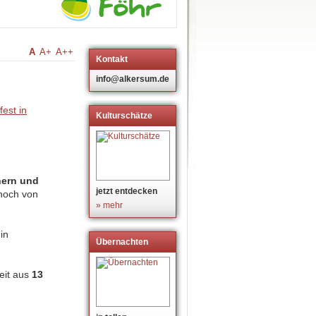
A
A+
A++
Kontakt
m
info@alkersum.de
Kulturschätze
nern und
jetzt entdecken
noch von
» mehr
in
Übernachten
eit aus
13