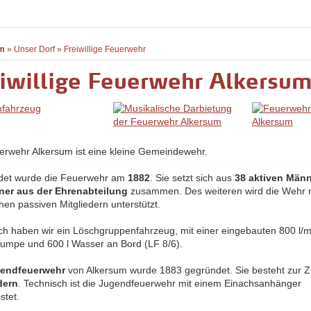
m
»
Unser Dorf
»
Freiwillige Feuerwehr
iwillige Feuerwehr Alkersu
erwehr Alkersum ist eine kleine Gemeindewehr.
det wurde die Feuerwehr am
1882
. Sie setzt sich aus
38 aktiven Män
ner aus der Ehrenabteilung
zusammen. Des weiteren wird die Wehr 
hen passiven Mitgliedern unterstützt.
ch haben wir ein Löschgruppenfahrzeug, mit einer eingebauten 800 l/m
pumpe und 600 l Wasser an Bord (LF 8/6).
endfeuerwehr
von Alkersum wurde 1883 gegründet. Sie besteht zur Z
dern
. Technisch ist die Jugendfeuerwehr mit einem Einachsanhänger
stet.