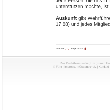
Jede Person, die uns in 
unterstützen möchte, ist
Auskunft
gibt Wehrführe
17 88) und jedes Mitglie
Drucken
Empfehlen
Das Dorf Alkersum liegt im grünen H
© Föhr
|
Impressum/Datenschutz
|
Kontakt