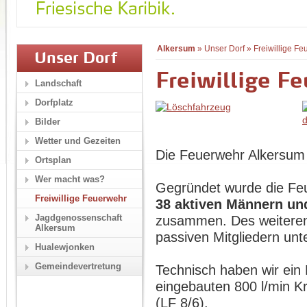
Alkersum
»
Unser Dorf
»
Freiwillige F
Unser Dorf
Freiwillige F
Landschaft
Dorfplatz
Bilder
Wetter und Gezeiten
Die Feuerwehr Alkersum 
Ortsplan
Wer macht was?
Gegründet wurde die F
Freiwillige Feuerwehr
38 aktiven Männern un
Jagdgenossenschaft
zusammen. Des weiteren
Alkersum
passiven Mitgliedern unte
Hualewjonken
Gemeindevertretung
Technisch haben wir ein
eingebauten 800 l/min K
(LF 8/6).