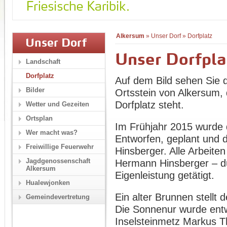
Alkersum
»
Unser Dorf
»
Dorfplatz
Unser Dorf
Unser Dorfpla
Landschaft
Dorfplatz
Auf dem Bild sehen Sie 
Bilder
Ortsstein von Alkersum,
Dorfplatz steht.
Wetter und Gezeiten
Ortsplan
Im Frühjahr 2015 wurde d
Wer macht was?
Entworfen, geplant und 
Freiwillige Feuerwehr
Hinsberger. Alle Arbeite
Jagdgenossenschaft
Hermann Hinsberger – du
Alkersum
Eigenleistung getätigt.
Hualewjonken
Ein alter Brunnen stellt 
Gemeindevertretung
Die Sonnenur wurde entw
Inselsteinmetz Markus Th