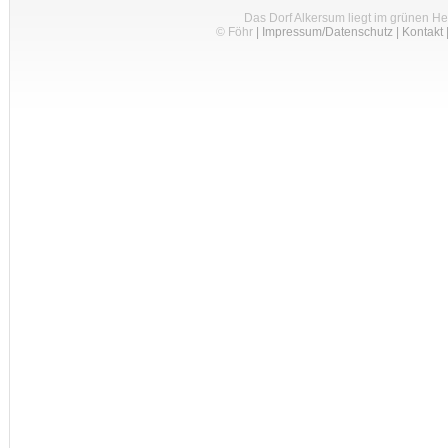
Das Dorf Alkersum liegt im grünen H
© Föhr
|
Impressum/Datenschutz
|
Kontakt