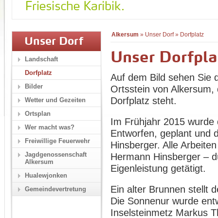
Alkersum
»
Unser Dorf
»
Dorfplatz
Unser Dorf
Unser Dorfpla
Landschaft
Dorfplatz
Auf dem Bild sehen Sie 
Bilder
Ortsstein von Alkersum,
Dorfplatz steht.
Wetter und Gezeiten
Ortsplan
Im Frühjahr 2015 wurde d
Wer macht was?
Entworfen, geplant und 
Freiwillige Feuerwehr
Hinsberger. Alle Arbeite
Jagdgenossenschaft
Hermann Hinsberger – du
Alkersum
Eigenleistung getätigt.
Hualewjonken
Ein alter Brunnen stellt 
Gemeindevertretung
Die Sonnenur wurde entw
Inselsteinmetz Markus Th