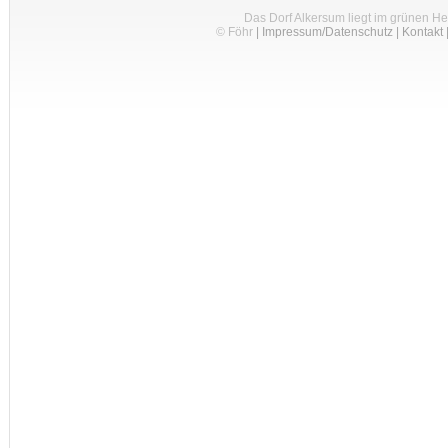
Das Dorf Alkersum liegt im grünen H
© Föhr
|
Impressum/Datenschutz
|
Kontakt