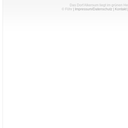
Das Dorf Alkersum liegt im grünen H
© Föhr
|
Impressum/Datenschutz
|
Kontakt