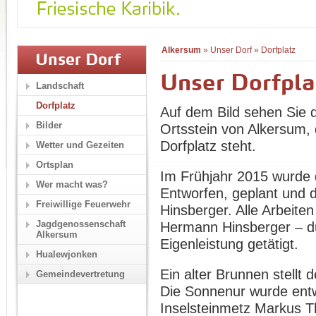
Alkersum
»
Unser Dorf
»
Dorfplatz
Unser Dorf
Unser Dorfpla
Landschaft
Dorfplatz
Auf dem Bild sehen Sie 
Bilder
Ortsstein von Alkersum,
Dorfplatz steht.
Wetter und Gezeiten
Ortsplan
Im Frühjahr 2015 wurde d
Wer macht was?
Entworfen, geplant und 
Freiwillige Feuerwehr
Hinsberger. Alle Arbeite
Jagdgenossenschaft
Hermann Hinsberger – du
Alkersum
Eigenleistung getätigt.
Hualewjonken
Ein alter Brunnen stellt 
Gemeindevertretung
Die Sonnenur wurde entw
Inselsteinmetz Markus Th