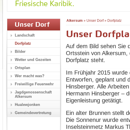
Alkersum
»
Unser Dorf
»
Dorfplatz
Unser Dorf
Unser Dorfpla
Landschaft
Dorfplatz
Auf dem Bild sehen Sie 
Bilder
Ortsstein von Alkersum,
Dorfplatz steht.
Wetter und Gezeiten
Ortsplan
Im Frühjahr 2015 wurde d
Wer macht was?
Entworfen, geplant und 
Freiwillige Feuerwehr
Hinsberger. Alle Arbeite
Jagdgenossenschaft
Hermann Hinsberger – du
Alkersum
Eigenleistung getätigt.
Hualewjonken
Ein alter Brunnen stellt 
Gemeindevertretung
Die Sonnenur wurde entw
Inselsteinmetz Markus Th