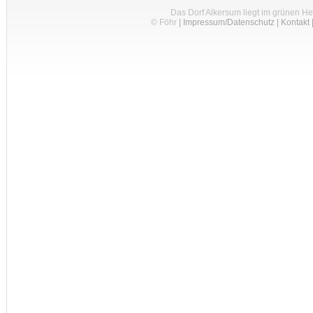
Das Dorf Alkersum liegt im grünen H
© Föhr
|
Impressum/Datenschutz
|
Kontakt