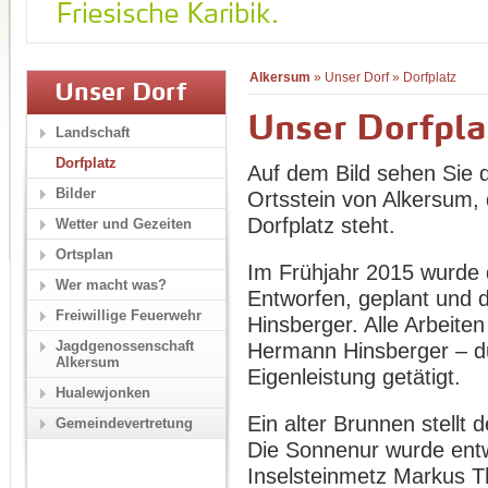
Alkersum
»
Unser Dorf
»
Dorfplatz
Unser Dorf
Unser Dorfpla
Landschaft
Dorfplatz
Auf dem Bild sehen Sie 
Bilder
Ortsstein von Alkersum,
Dorfplatz steht.
Wetter und Gezeiten
Ortsplan
Im Frühjahr 2015 wurde d
Wer macht was?
Entworfen, geplant und 
Freiwillige Feuerwehr
Hinsberger. Alle Arbeite
Jagdgenossenschaft
Hermann Hinsberger – du
Alkersum
Eigenleistung getätigt.
Hualewjonken
Ein alter Brunnen stellt 
Gemeindevertretung
Die Sonnenur wurde entw
Inselsteinmetz Markus Th