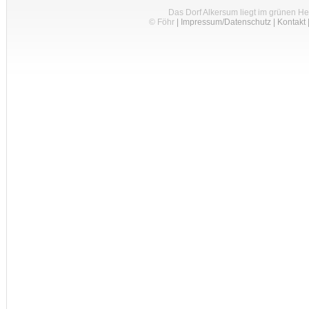
Das Dorf Alkersum liegt im grünen H
© Föhr
|
Impressum/Datenschutz
|
Kontakt