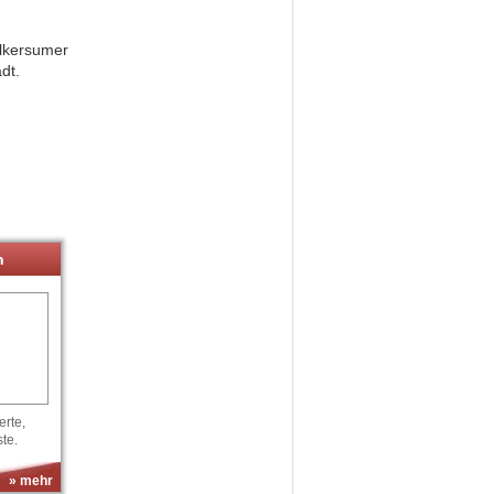
Alkersumer
dt.
n
rte,
te.
» mehr