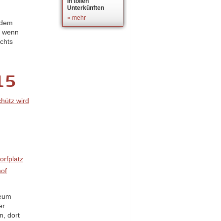
in tollen
Unterkünften
» mehr
r dem
r wenn
ichts
15
seum
er
n, dort