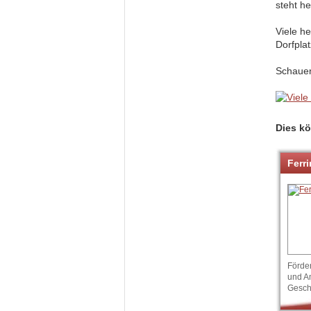
steht h
Viele h
Dorfpla
Schauen
Dies kö
Ferri
Förde
und A
Gesch