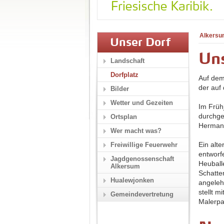
Alkersu
Unser Dorf
Uns
Landschaft
Dorfplatz
Auf dem
der auf 
Bilder
Wetter und Gezeiten
Im Früh
durchge
Ortsplan
Hermann
Wer macht was?
Ein alte
Freiwillige Feuerwehr
entworf
Jagdgenossenschaft
Heuball
Alkersum
Schatte
Hualewjonken
angelehn
stellt 
Gemeindevertretung
Malerpal