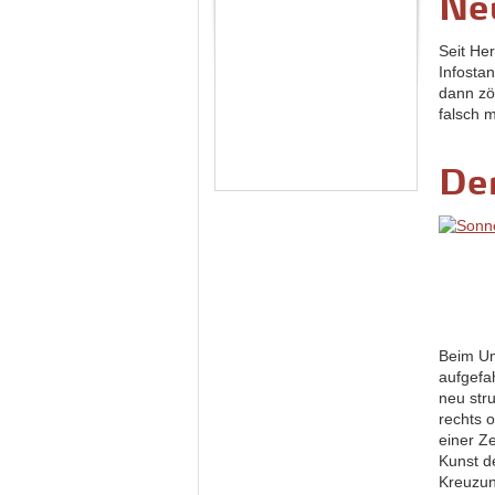
Neu
Seit Her
Infosta
dann zö
falsch 
De
Beim U
aufgefa
neu stru
rechts 
einer Z
Kunst de
Kreuzun