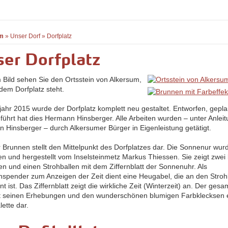
m
»
Unser Dorf
»
Dorfplatz
er Dorfplatz
 Bild sehen Sie den Ortsstein von Alkersum,
dem Dorfplatz steht.
jahr 2015 wurde der Dorfplatz komplett neu gestaltet. Entworfen, gepl
führt hat dies Hermann Hinsberger. Alle Arbeiten wurden – unter Anlei
 Hinsberger – durch Alkersumer Bürger in Eigenleistung getätigt.
r Brunnen stellt den Mittelpunkt des Dorfplatzes dar. Die Sonnenur wur
en und hergestellt vom Inselsteinmetz Markus Thiessen. Sie zeigt zwei
en und einen Strohballen mit dem Ziffernblatt der Sonnenuhr. Als
nspender zum Anzeigen der Zeit dient eine Heugabel, die an den Stroh
t ist. Das Ziffernblatt zeigt die wirkliche Zeit (Winterzeit) an. Der gesa
mit seinen Erhebungen und den wunderschönen blumigen Farbklecksen 
ette dar.