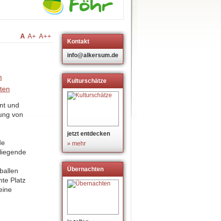
A
A+
A++
Kontakt
info@alkersum.de
Kulturschätze
ant und
tung von
jetzt entdecken
de
» mehr
 liegende
Übernachten
ballen
mte Platz
eine