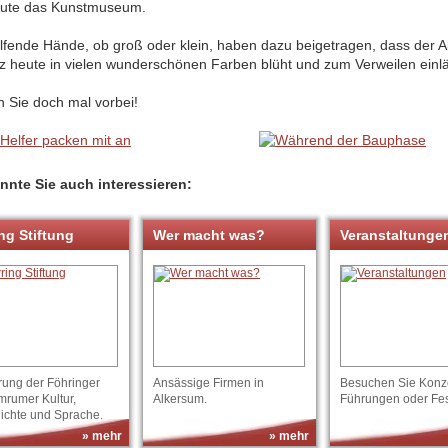
eute das Kunstmuseum.
elfende Hände, ob groß oder klein, haben dazu beigetragen, dass der 
tz heute in vielen wunderschönen Farben blüht und zum Verweilen einlä
 Sie doch mal vorbei!
nnte Sie auch interessieren:
ng Stiftung
Wer macht was?
Veranstaltunge
rung der Föhringer
Ansässige Firmen in
Besuchen Sie Konze
mrumer Kultur,
Alkersum.
Führungen oder Fes
ichte und Sprache.
» mehr
» mehr