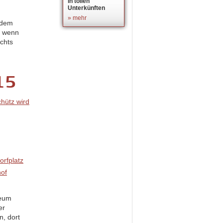
in tollen
Unterkünften
» mehr
r dem
r wenn
ichts
15
seum
er
n, dort