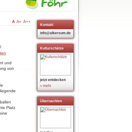
A
A+
A++
Kontakt
info@alkersum.de
Kulturschätze
ant und
tung von
jetzt entdecken
de
» mehr
 liegende
Übernachten
ballen
mte Platz
eine