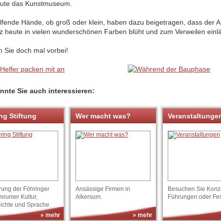
eute das Kunstmuseum.
elfende Hände, ob groß oder klein, haben dazu beigetragen, dass der 
tz heute in vielen wunderschönen Farben blüht und zum Verweilen einlä
 Sie doch mal vorbei!
nnte Sie auch interessieren:
ng Stiftung
Wer macht was?
Veranstaltunge
rung der Föhringer
Ansässige Firmen in
Besuchen Sie Konze
mrumer Kultur,
Alkersum.
Führungen oder Fes
ichte und Sprache.
» mehr
» mehr