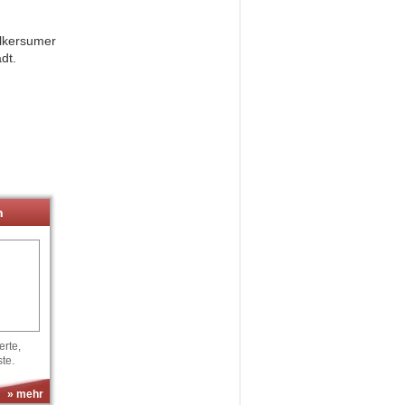
Alkersumer
dt.
n
rte,
te.
» mehr