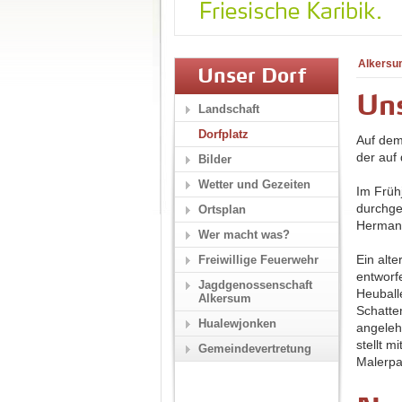
Alkersu
Unser Dorf
Uns
Landschaft
Dorfplatz
Auf dem
der auf 
Bilder
Wetter und Gezeiten
Im Früh
durchge
Ortsplan
Hermann
Wer macht was?
Ein alte
Freiwillige Feuerwehr
entworf
Jagdgenossenschaft
Heuball
Alkersum
Schatte
Hualewjonken
angelehn
stellt 
Gemeindevertretung
Malerpal