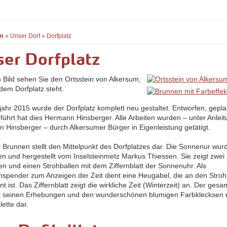
m
»
Unser Dorf
»
Dorfplatz
er Dorfplatz
 Bild sehen Sie den Ortsstein von Alkersum,
dem Dorfplatz steht.
jahr 2015 wurde der Dorfplatz komplett neu gestaltet. Entworfen, gepl
führt hat dies Hermann Hinsberger. Alle Arbeiten wurden – unter Anlei
 Hinsberger – durch Alkersumer Bürger in Eigenleistung getätigt.
r Brunnen stellt den Mittelpunkt des Dorfplatzes dar. Die Sonnenur wur
en und hergestellt vom Inselsteinmetz Markus Thiessen. Sie zeigt zwei
en und einen Strohballen mit dem Ziffernblatt der Sonnenuhr. Als
nspender zum Anzeigen der Zeit dient eine Heugabel, die an den Stroh
t ist. Das Ziffernblatt zeigt die wirkliche Zeit (Winterzeit) an. Der gesa
mit seinen Erhebungen und den wunderschönen blumigen Farbklecksen 
ette dar.