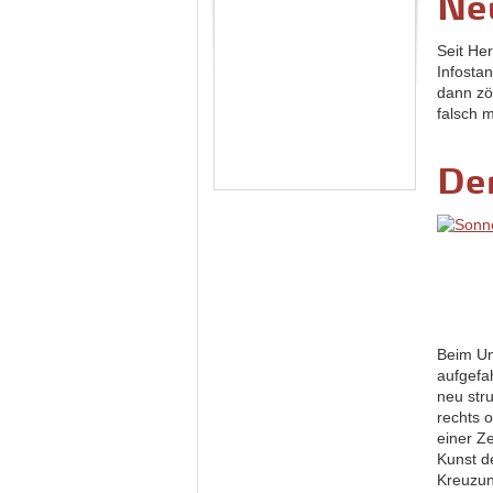
Neu
Seit Her
Infosta
dann zö
falsch 
De
Beim U
aufgefa
neu stru
rechts 
einer Z
Kunst de
Kreuzun