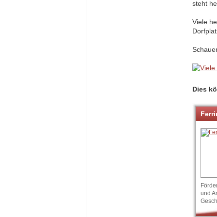
steht h
Viele h
Dorfpla
Schauen
Dies kö
Ferri
Förde
und A
Gesch