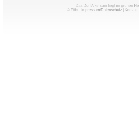
Das Dorf Alkersum liegt im grünen H
© Föhr
|
Impressum/Datenschutz
|
Kontakt