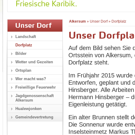
Alkersum
»
Unser Dorf
»
Dorfplatz
Unser Dorf
Unser Dorfpla
Landschaft
Dorfplatz
Auf dem Bild sehen Sie 
Bilder
Ortsstein von Alkersum,
Dorfplatz steht.
Wetter und Gezeiten
Ortsplan
Im Frühjahr 2015 wurde d
Wer macht was?
Entworfen, geplant und 
Freiwillige Feuerwehr
Hinsberger. Alle Arbeite
Jagdgenossenschaft
Hermann Hinsberger – du
Alkersum
Eigenleistung getätigt.
Hualewjonken
Ein alter Brunnen stellt 
Gemeindevertretung
Die Sonnenur wurde entw
Inselsteinmetz Markus Th