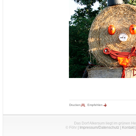
Drucken
Empfehlen
Das Dorf Alkersum liegt im grünen H
© Föhr
|
Impressum/Datenschutz
|
Kontakt