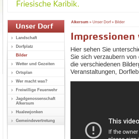
Alkersum
»
Unser Dorf
»
Bilder
Unser Dorf
Impressionen
Landschaft
Dorfplatz
Hier sehen Sie unterschi
Bilder
Sie sich verzaubern von 
die verschiedenen Bilder
Wetter und Gezeiten
Veranstaltungen, Dorfle
Ortsplan
Wer macht was?
Freiwillige Feuerwehr
Jagdgenossenschaft
Alkersum
Hualewjonken
Gemeindevertretung