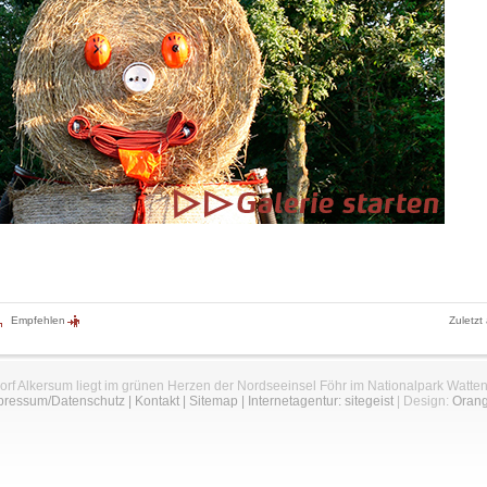
Empfehlen
Zuletzt
orf Alkersum liegt im grünen Herzen der Nordseeinsel Föhr im Nationalpark Watte
pressum/Datenschutz
|
Kontakt
|
Sitemap
|
Internetagentur: sitegeist
| Design:
Oran