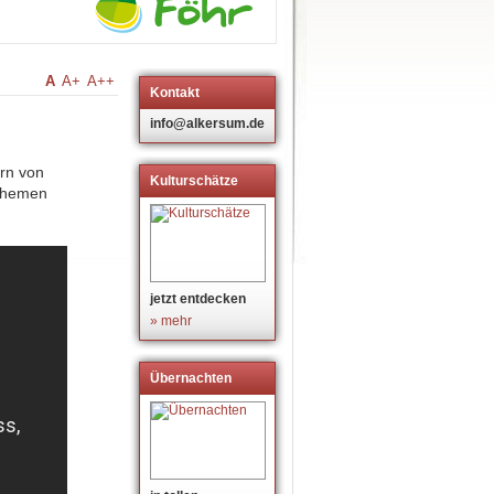
A
A+
A++
Kontakt
info@alkersum.de
ern von
Kulturschätze
 Themen
jetzt entdecken
» mehr
Übernachten