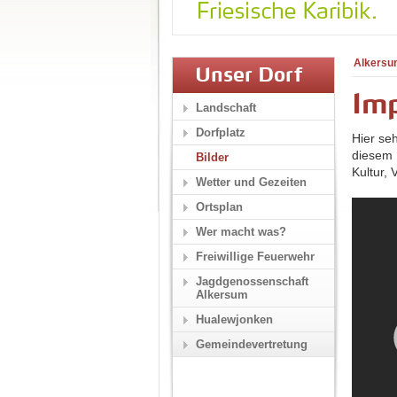
Alkersu
Unser Dorf
Im
Landschaft
Dorfplatz
Hier se
diesem 
Bilder
Kultur,
Wetter und Gezeiten
Ortsplan
Wer macht was?
Freiwillige Feuerwehr
Jagdgenossenschaft
Alkersum
Hualewjonken
Gemeindevertretung