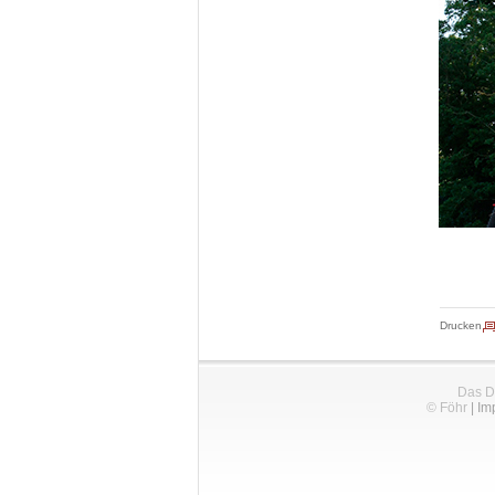
Drucken
Das D
© Föhr
|
Im