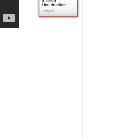
in tollen
Unterkünften
» mehr