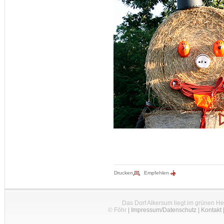
Drucken
Empfehlen
Das Dorf Alkersum liegt im grünen H
© Föhr
|
Impressum/Datenschutz
|
Kontakt