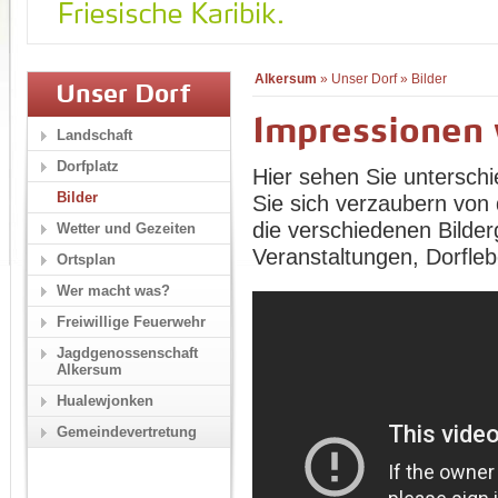
Alkersum
»
Unser Dorf
»
Bilder
Unser Dorf
Impressionen
Landschaft
Dorfplatz
Hier sehen Sie unterschi
Bilder
Sie sich verzaubern von 
die verschiedenen Bilder
Wetter und Gezeiten
Veranstaltungen, Dorfle
Ortsplan
Wer macht was?
Freiwillige Feuerwehr
Jagdgenossenschaft
Alkersum
Hualewjonken
Gemeindevertretung