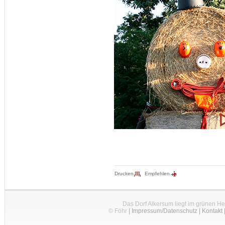
Drucken
Empfehlen
Das Dorf Alkersum liegt im grünen H
© Föhr
|
Impressum/Datenschutz
|
Kontakt