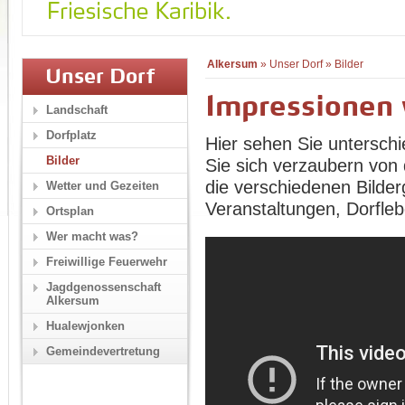
Alkersum
»
Unser Dorf
»
Bilder
Unser Dorf
Impressionen
Landschaft
Dorfplatz
Hier sehen Sie unterschi
Bilder
Sie sich verzaubern von 
die verschiedenen Bilder
Wetter und Gezeiten
Veranstaltungen, Dorfle
Ortsplan
Wer macht was?
Freiwillige Feuerwehr
Jagdgenossenschaft
Alkersum
Hualewjonken
Gemeindevertretung