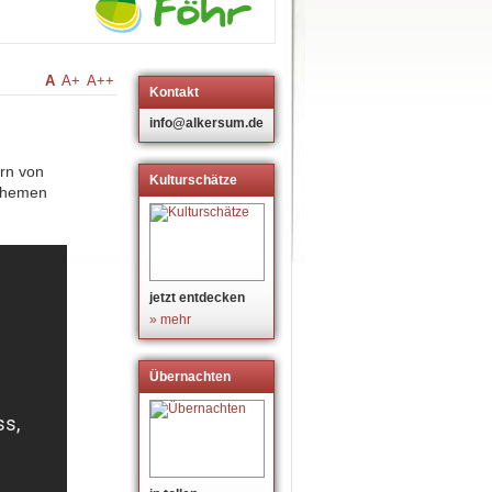
A
A+
A++
Kontakt
info@alkersum.de
ern von
Kulturschätze
 Themen
jetzt entdecken
» mehr
Übernachten