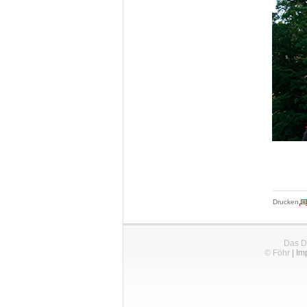
Drucken
Das D
© Föhr
|
Im