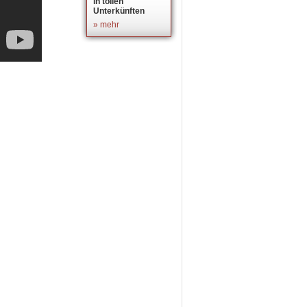
in tollen
Unterkünften
» mehr