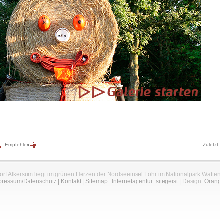
Empfehlen
Zuletzt
orf Alkersum liegt im grünen Herzen der Nordseeinsel Föhr im Nationalpark Watte
pressum/Datenschutz
|
Kontakt
|
Sitemap
|
Internetagentur: sitegeist
| Design:
Oran