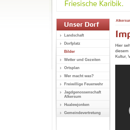
Alkersu
Unser Dorf
Im
Landschaft
Dorfplatz
Hier se
diesem 
Bilder
Kultur,
Wetter und Gezeiten
Ortsplan
Wer macht was?
Freiwillige Feuerwehr
Jagdgenossenschaft
Alkersum
Hualewjonken
Gemeindevertretung