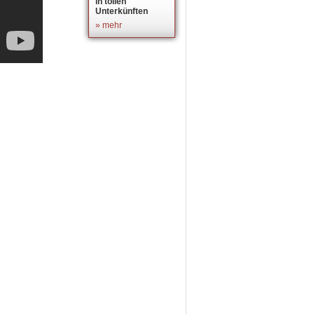
in tollen
Unterkünften
» mehr