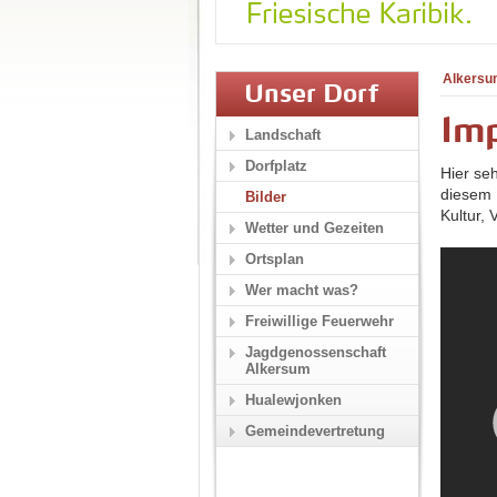
Alkersu
Unser Dorf
Im
Landschaft
Dorfplatz
Hier se
diesem 
Bilder
Kultur,
Wetter und Gezeiten
Ortsplan
Wer macht was?
Freiwillige Feuerwehr
Jagdgenossenschaft
Alkersum
Hualewjonken
Gemeindevertretung