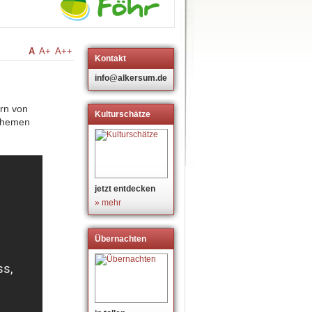
A
A+
A++
Kontakt
info@alkersum.de
ern von
Kulturschätze
 Themen
jetzt entdecken
» mehr
Übernachten