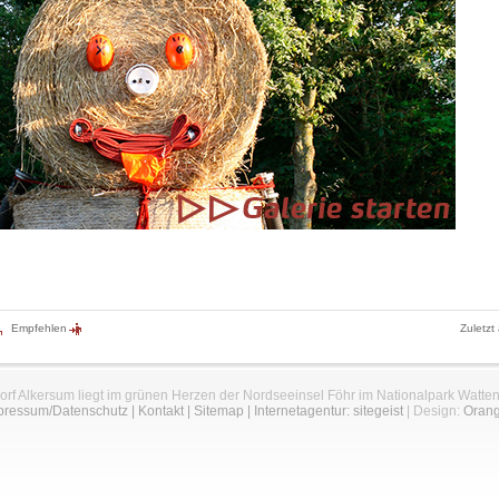
Empfehlen
Zuletzt
orf Alkersum liegt im grünen Herzen der Nordseeinsel Föhr im Nationalpark Watte
pressum/Datenschutz
|
Kontakt
|
Sitemap
|
Internetagentur: sitegeist
| Design:
Oran