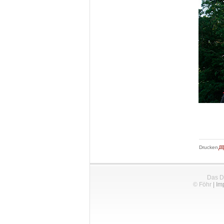
Drucken
Das D
© Föhr
|
Im