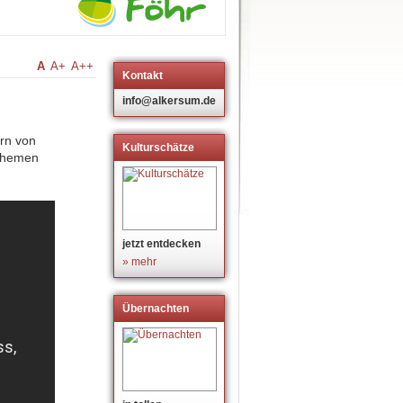
A
A+
A++
Kontakt
info@alkersum.de
ern von
Kulturschätze
 Themen
jetzt entdecken
» mehr
Übernachten