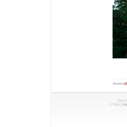
Drucken
Das D
© Föhr
|
Im