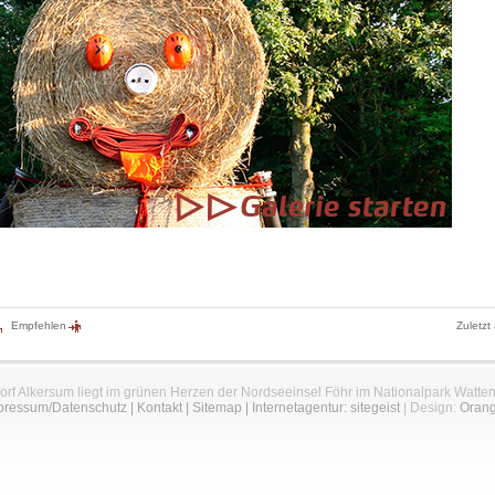
Empfehlen
Zuletzt
orf Alkersum liegt im grünen Herzen der Nordseeinsel Föhr im Nationalpark Watte
pressum/Datenschutz
|
Kontakt
|
Sitemap
|
Internetagentur: sitegeist
| Design:
Oran