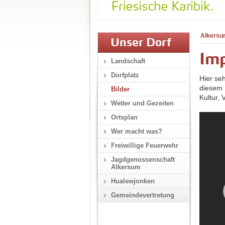
Alkersu
Unser Dorf
Im
Landschaft
Dorfplatz
Hier se
diesem 
Bilder
Kultur,
Wetter und Gezeiten
Ortsplan
Wer macht was?
Freiwillige Feuerwehr
Jagdgenossenschaft
Alkersum
Hualewjonken
Gemeindevertretung