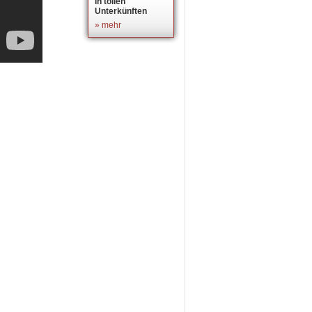
in tollen
Unterkünften
» mehr