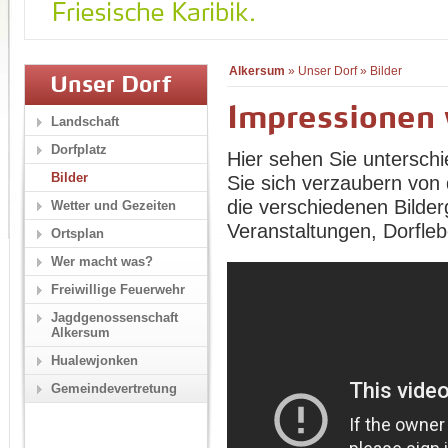
Alkersum
»
Unser Dorf
»
Bilder
Unser Dorf
Impressionen
Landschaft
Dorfplatz
Hier sehen Sie unterschi
Bilder
Sie sich verzaubern von 
die verschiedenen Bilder
Wetter und Gezeiten
Veranstaltungen, Dorfle
Ortsplan
Wer macht was?
Freiwillige Feuerwehr
Jagdgenossenschaft
Alkersum
Hualewjonken
Gemeindevertretung