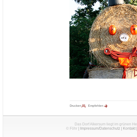
Drucken
Empfehlen
Das Dorf Alkersum liegt im grünen H
© Föhr
|
Impressum/Datenschutz
|
Kontakt