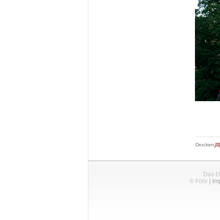
Drucken
Das D
© Föhr
|
Im