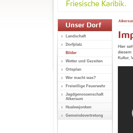
Alkersu
Unser Dorf
Im
Landschaft
Dorfplatz
Hier se
diesem 
Bilder
Kultur,
Wetter und Gezeiten
Ortsplan
Wer macht was?
Freiwillige Feuerwehr
Jagdgenossenschaft
Alkersum
Hualewjonken
Gemeindevertretung