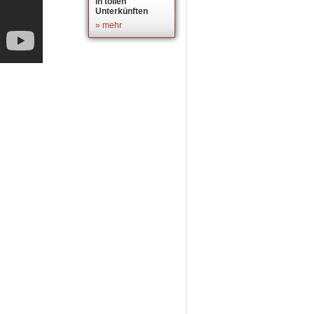
in tollen
Unterkünften
» mehr