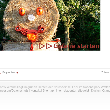
Empfehlen
Zuletzt
orf Alkersum liegt im grünen Herzen der Nordseeinsel Föhr im Nationalpark Watte
pressum/Datenschutz
|
Kontakt
|
Sitemap
|
Internetagentur: sitegeist
| Design:
Oran