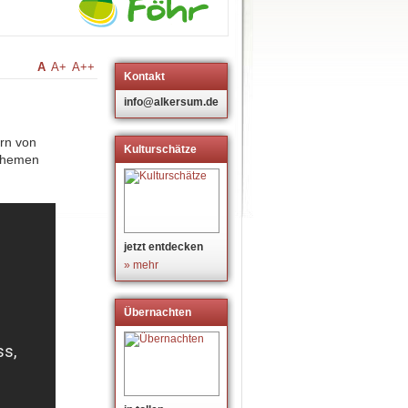
A
A+
A++
Kontakt
info@alkersum.de
ern von
Kulturschätze
 Themen
jetzt entdecken
» mehr
Übernachten