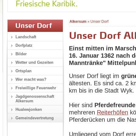
Alkersum
»
Unser Dorf
Unser Dorf
Unser Dorf A
Landschaft
Dorfplatz
Einst mitten im Marsc
Bilder
16. Januar 1362 nach 
Manntränke" Mittelpun
Wetter und Gezeiten
Ortsplan
Unser Dorf liegt im
grün
Wer macht was?
ältesten. Es sind ca. 2 
Freiwillige Feuerwehr
km bis in die Stadt Wyk.
Jagdgenossenschaft
Alkersum
Hier sind
Pferdefreunde
Hualewjonken
mehreren
Reiterhöfen
kö
Gemeindevertretung
Pferderücken um die Na
Umliegend vom Dorf erre