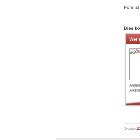
Föhr ist
Dies kö
Wer 
Ansäs
Alker
Drucken