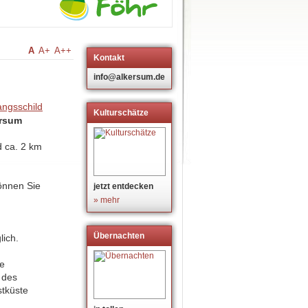
A
A+
A++
Kontakt
info@alkersum.de
Kulturschätze
ersum
d ca. 2 km
nnen Sie
jetzt entdecken
» mehr
Übernachten
lich.
de
 des
tküste