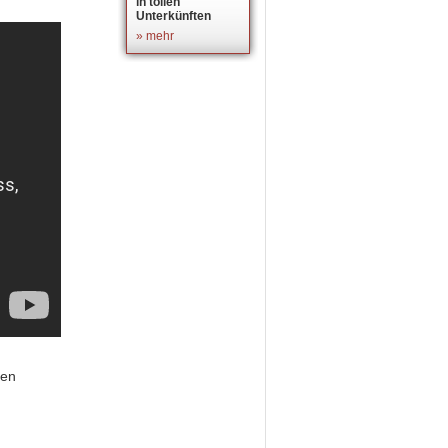
in tollen
Unterkünften
» mehr
nen