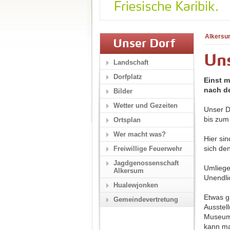
Alkersu
Unser Dorf
Un
Landschaft
Dorfplatz
Einst m
nach de
Bilder
Wetter und Gezeiten
Unser D
bis zum
Ortsplan
Wer macht was?
Hier si
sich de
Freiwillige Feuerwehr
Jagdgenossenschaft
Umliege
Alkersum
Unendli
Hualewjonken
Etwas g
Gemeindevertretung
Ausstel
Museums
kann ma