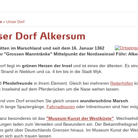
m
»
Unser Dorf
ser Dorf Alkersum
itten im Marschland und seit dem 16. Januar 1362
r "Grossen Manntränke" Mittelpunkt der Nordseeinsel Föhr: Alk
orf liegt im
grünen Herzen der Insel
und ist eines der ältesten. Es sin
 Strand in Nieblum und ca. 4 km bis in die Stadt Wyk.
nd
Pferdefreunde
in ihrem Element. Gleich bei mehreren
Reiterhöfen
kö
n Inselwind auf dem Pferderücken um die Nase wehen lassen.
nd vom Dorf erreichen Sie gleich unsere
wunderschöne Marsch
.
ch lange Spaziergänge,
Fahrradtouren
oder Inlinertouren sind hier mög
anz besonderes ist das
"Museum Kunst der Westküste"
. Wechseln
lungen laden zum Verweilen und Bewundern ein. Der Bekanntheitsgrad
 geht über Deutschlands Grenzen hinaus. Im Museum Kunst der Wes
n sich auch trauen lassen.