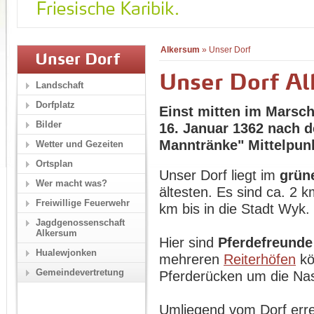
Alkersum
»
Unser Dorf
Unser Dorf
Unser Dorf A
Landschaft
Dorfplatz
Einst mitten im Marsc
Bilder
16. Januar 1362 nach 
Manntränke" Mittelpun
Wetter und Gezeiten
Ortsplan
Unser Dorf liegt im
grün
Wer macht was?
ältesten. Es sind ca. 2 
Freiwillige Feuerwehr
km bis in die Stadt Wyk.
Jagdgenossenschaft
Alkersum
Hier sind
Pferdefreunde
Hualewjonken
mehreren
Reiterhöfen
kö
Gemeindevertretung
Pferderücken um die Na
Umliegend vom Dorf erre