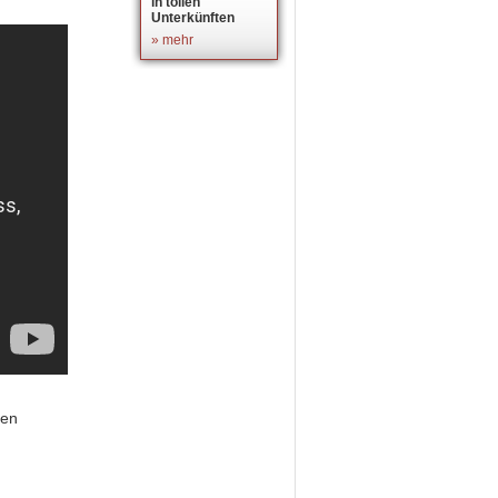
in tollen
Unterkünften
» mehr
nen