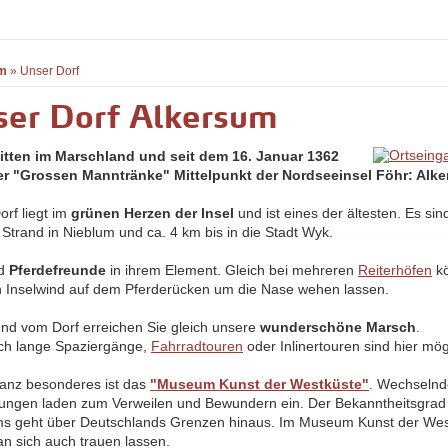
m
»
Unser Dorf
ser Dorf Alkersum
itten im Marschland und seit dem 16. Januar 1362
r "Grossen Manntränke" Mittelpunkt der Nordseeinsel Föhr: Alk
orf liegt im
grünen Herzen der Insel
und ist eines der ältesten. Es sin
 Strand in Nieblum und ca. 4 km bis in die Stadt Wyk.
nd
Pferdefreunde
in ihrem Element. Gleich bei mehreren
Reiterhöfen
kö
n Inselwind auf dem Pferderücken um die Nase wehen lassen.
nd vom Dorf erreichen Sie gleich unsere
wunderschöne Marsch
.
ch lange Spaziergänge,
Fahrradtouren
oder Inlinertouren sind hier mög
anz besonderes ist das
"Museum Kunst der Westküste"
. Wechseln
lungen laden zum Verweilen und Bewundern ein. Der Bekanntheitsgrad
 geht über Deutschlands Grenzen hinaus. Im Museum Kunst der Wes
n sich auch trauen lassen.