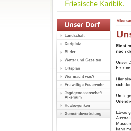
Alkersu
Unser Dorf
Un
Landschaft
Dorfplatz
Einst m
nach de
Bilder
Wetter und Gezeiten
Unser D
bis zum
Ortsplan
Wer macht was?
Hier si
sich de
Freiwillige Feuerwehr
Jagdgenossenschaft
Umliege
Alkersum
Unendli
Hualewjonken
Etwas g
Gemeindevertretung
Ausstel
Museums
kann ma