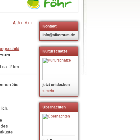
A
A+
A++
Kontakt
info@alkersum.de
Kulturschätze
ersum
d ca. 2 km
nnen Sie
jetzt entdecken
» mehr
Übernachten
lich.
de
 des
tküste