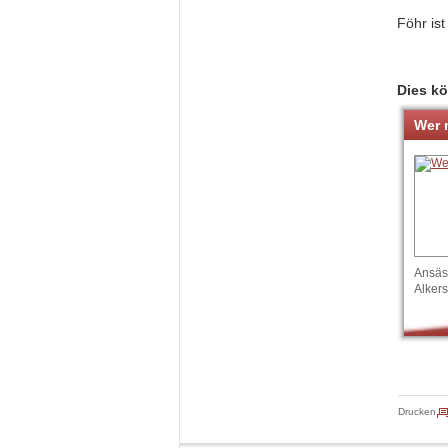
Föhr ist
Dies kö
Wer 
Ansäs
Alker
Drucken