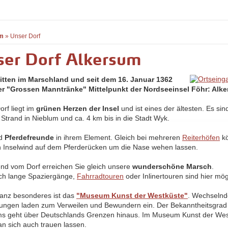
m
»
Unser Dorf
ser Dorf Alkersum
itten im Marschland und seit dem 16. Januar 1362
r "Grossen Manntränke" Mittelpunkt der Nordseeinsel Föhr: Alk
orf liegt im
grünen Herzen der Insel
und ist eines der ältesten. Es sin
 Strand in Nieblum und ca. 4 km bis in die Stadt Wyk.
nd
Pferdefreunde
in ihrem Element. Gleich bei mehreren
Reiterhöfen
kö
n Inselwind auf dem Pferderücken um die Nase wehen lassen.
nd vom Dorf erreichen Sie gleich unsere
wunderschöne Marsch
.
ch lange Spaziergänge,
Fahrradtouren
oder Inlinertouren sind hier mög
anz besonderes ist das
"Museum Kunst der Westküste"
. Wechseln
lungen laden zum Verweilen und Bewundern ein. Der Bekanntheitsgrad
 geht über Deutschlands Grenzen hinaus. Im Museum Kunst der Wes
n sich auch trauen lassen.