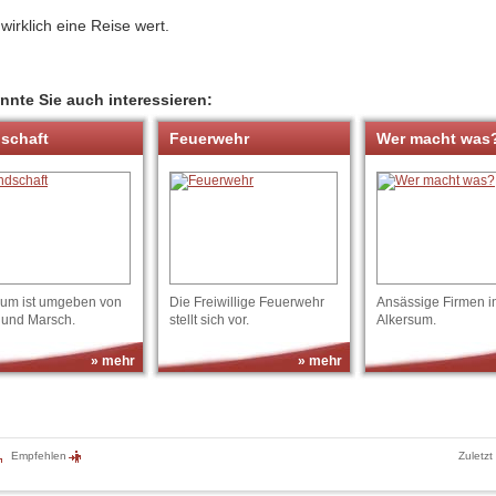
 wirklich eine Reise wert.
nnte Sie auch interessieren:
schaft
Feuerwehr
Wer macht was
sum ist umgeben von
Die Freiwillige Feuerwehr
Ansässige Firmen i
 und Marsch.
stellt sich vor.
Alkersum.
» mehr
» mehr
Empfehlen
Zuletzt