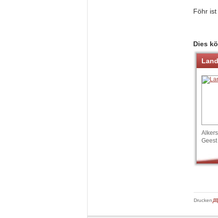
Föhr ist
Dies kö
Land
Alker
Geest
Drucken