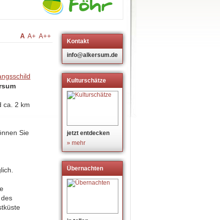
A
A+
A++
Kontakt
info@alkersum.de
Kulturschätze
ersum
d ca. 2 km
nnen Sie
jetzt entdecken
» mehr
Übernachten
lich.
de
 des
tküste