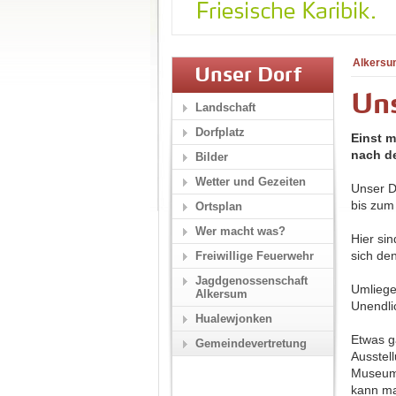
Alkersu
Unser Dorf
Un
Landschaft
Dorfplatz
Einst m
nach de
Bilder
Wetter und Gezeiten
Unser D
bis zum
Ortsplan
Wer macht was?
Hier si
sich de
Freiwillige Feuerwehr
Jagdgenossenschaft
Umliege
Alkersum
Unendli
Hualewjonken
Etwas g
Gemeindevertretung
Ausstel
Museums
kann ma