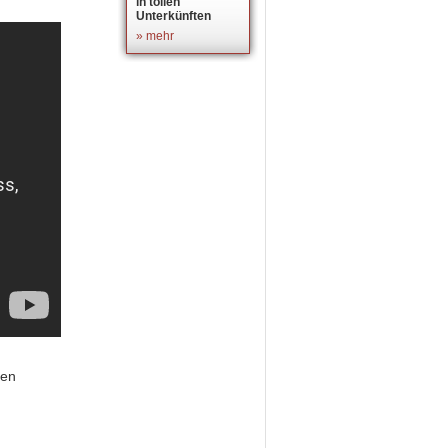
in tollen
Unterkünften
» mehr
nen