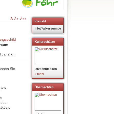
A
A+
A++
Kontakt
info@alkersum.de
Kulturschätze
ersum
d ca. 2 km
nnen Sie
jetzt entdecken
» mehr
Übernachten
lich.
de
 des
tküste