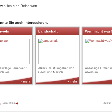
 wirklich eine Reise wert.
nnte Sie auch interessieren:
rwehr
Landschaft
Wer macht was
eiwillige Feuerwehr
Alkersum ist umgeben von
Ansässige Firmen i
sich vor.
Geest und Marsch.
Alkersum.
» mehr
» mehr
Empfehlen
Zuletzt