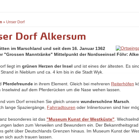
m
»
Unser Dorf
ser Dorf Alkersum
itten im Marschland und seit dem 16. Januar 1362
r "Grossen Manntränke" Mittelpunkt der Nordseeinsel Föhr: Alk
orf liegt im
grünen Herzen der Insel
und ist eines der ältesten. Es sin
 Strand in Nieblum und ca. 4 km bis in die Stadt Wyk.
nd
Pferdefreunde
in ihrem Element. Gleich bei mehreren
Reiterhöfen
kö
n Inselwind auf dem Pferderücken um die Nase wehen lassen.
nd vom Dorf erreichen Sie gleich unsere
wunderschöne Marsch
.
ch lange Spaziergänge,
Fahrradtouren
oder Inlinertouren sind hier mög
anz besonderes ist das
"Museum Kunst der Westküste"
. Wechseln
lungen laden zum Verweilen und Bewundern ein. Der Bekanntheitsgrad
 geht über Deutschlands Grenzen hinaus. Im Museum Kunst der Wes
n sich auch trauen lassen.