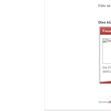
Föhr ist
Dies kö
Feue
Die Fr
stellt 
Drucken