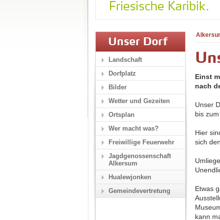
Alkersu
Unser Dorf
Un
Landschaft
Dorfplatz
Einst m
nach de
Bilder
Wetter und Gezeiten
Unser D
bis zum
Ortsplan
Wer macht was?
Hier si
sich de
Freiwillige Feuerwehr
Jagdgenossenschaft
Umliege
Alkersum
Unendli
Hualewjonken
Etwas g
Gemeindevertretung
Ausstel
Museums
kann ma