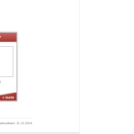
?
n
» mehr
 aktualisiert: 11.12.2014