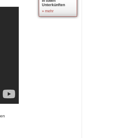
in tollen
Unterkünften
» mehr
nen