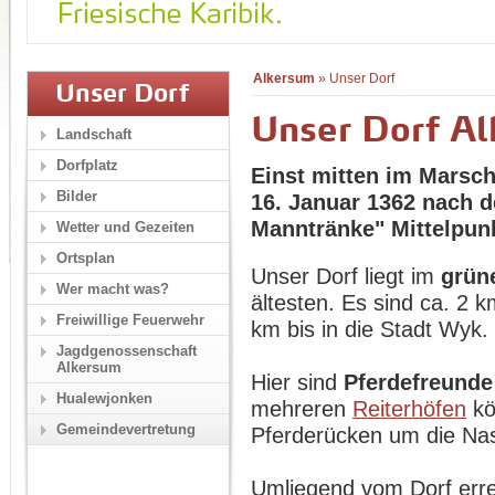
Alkersum
»
Unser Dorf
Unser Dorf
Unser Dorf A
Landschaft
Dorfplatz
Einst mitten im Marsc
Bilder
16. Januar 1362 nach 
Manntränke" Mittelpun
Wetter und Gezeiten
Ortsplan
Unser Dorf liegt im
grün
Wer macht was?
ältesten. Es sind ca. 2 
Freiwillige Feuerwehr
km bis in die Stadt Wyk.
Jagdgenossenschaft
Alkersum
Hier sind
Pferdefreunde
Hualewjonken
mehreren
Reiterhöfen
kö
Gemeindevertretung
Pferderücken um die Na
Umliegend vom Dorf erre