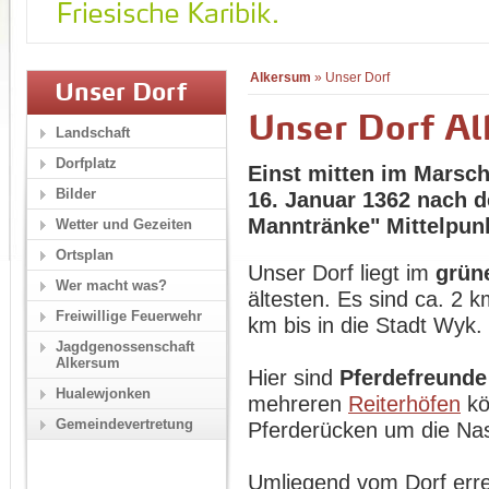
Alkersum
»
Unser Dorf
Unser Dorf
Unser Dorf A
Landschaft
Dorfplatz
Einst mitten im Marsc
Bilder
16. Januar 1362 nach 
Manntränke" Mittelpun
Wetter und Gezeiten
Ortsplan
Unser Dorf liegt im
grün
Wer macht was?
ältesten. Es sind ca. 2 
Freiwillige Feuerwehr
km bis in die Stadt Wyk.
Jagdgenossenschaft
Alkersum
Hier sind
Pferdefreunde
Hualewjonken
mehreren
Reiterhöfen
kö
Gemeindevertretung
Pferderücken um die Na
Umliegend vom Dorf erre