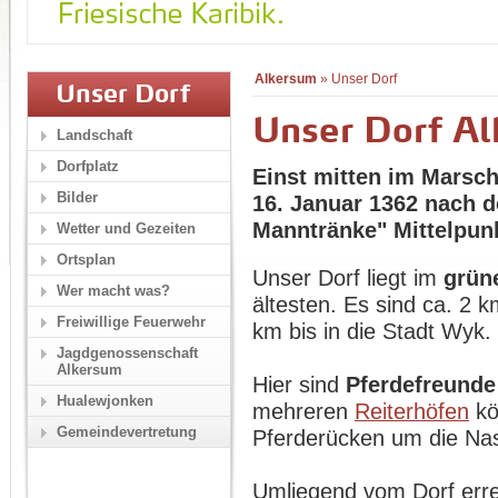
Alkersum
»
Unser Dorf
Unser Dorf
Unser Dorf A
Landschaft
Dorfplatz
Einst mitten im Marsc
Bilder
16. Januar 1362 nach 
Manntränke" Mittelpun
Wetter und Gezeiten
Ortsplan
Unser Dorf liegt im
grün
Wer macht was?
ältesten. Es sind ca. 2 
Freiwillige Feuerwehr
km bis in die Stadt Wyk.
Jagdgenossenschaft
Alkersum
Hier sind
Pferdefreunde
Hualewjonken
mehreren
Reiterhöfen
kö
Gemeindevertretung
Pferderücken um die Na
Umliegend vom Dorf erre