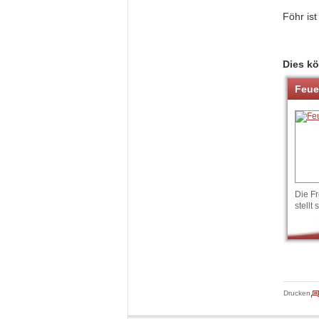
Föhr ist
Dies kö
Feue
Die Fr
stellt 
Drucken