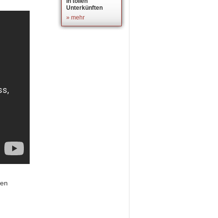
in tollen
Unterkünften
» mehr
nen