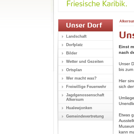
Alkersu
Unser Dorf
Un
Landschaft
Dorfplatz
Einst m
nach de
Bilder
Wetter und Gezeiten
Unser D
bis zum
Ortsplan
Wer macht was?
Hier si
sich de
Freiwillige Feuerwehr
Jagdgenossenschaft
Umliege
Alkersum
Unendli
Hualewjonken
Etwas g
Gemeindevertretung
Ausstel
Museums
kann ma