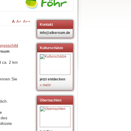
A
A+
A++
Kontakt
info@alkersum.de
Kulturschätze
ersum
d ca. 2 km
nnen Sie
jetzt entdecken
» mehr
Übernachten
lich.
de
 des
tküste