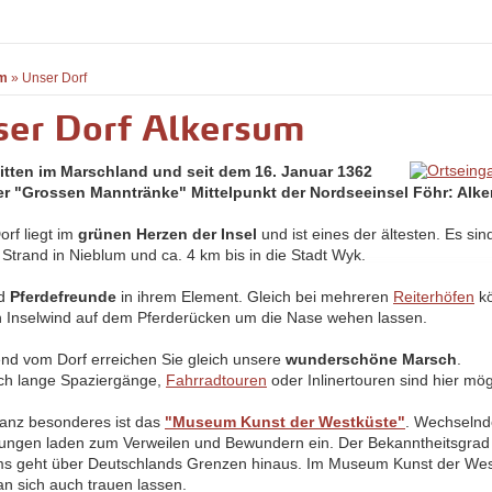
m
»
Unser Dorf
ser Dorf Alkersum
itten im Marschland und seit dem 16. Januar 1362
r "Grossen Manntränke" Mittelpunkt der Nordseeinsel Föhr: Alk
orf liegt im
grünen Herzen der Insel
und ist eines der ältesten. Es sin
 Strand in Nieblum und ca. 4 km bis in die Stadt Wyk.
nd
Pferdefreunde
in ihrem Element. Gleich bei mehreren
Reiterhöfen
kö
n Inselwind auf dem Pferderücken um die Nase wehen lassen.
nd vom Dorf erreichen Sie gleich unsere
wunderschöne Marsch
.
ch lange Spaziergänge,
Fahrradtouren
oder Inlinertouren sind hier mög
anz besonderes ist das
"Museum Kunst der Westküste"
. Wechseln
lungen laden zum Verweilen und Bewundern ein. Der Bekanntheitsgrad
 geht über Deutschlands Grenzen hinaus. Im Museum Kunst der Wes
n sich auch trauen lassen.