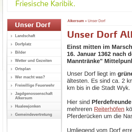
Alkersum
»
Unser Dorf
Unser Dorf
Unser Dorf A
Landschaft
Dorfplatz
Einst mitten im Marsc
Bilder
16. Januar 1362 nach 
Manntränke" Mittelpun
Wetter und Gezeiten
Ortsplan
Unser Dorf liegt im
grün
Wer macht was?
ältesten. Es sind ca. 2 
Freiwillige Feuerwehr
km bis in die Stadt Wyk.
Jagdgenossenschaft
Alkersum
Hier sind
Pferdefreunde
Hualewjonken
mehreren
Reiterhöfen
kö
Gemeindevertretung
Pferderücken um die Na
Umliegend vom Dorf erre