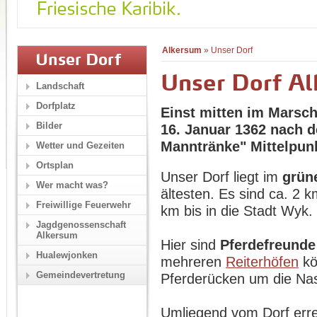
Alkersum
»
Unser Dorf
Unser Dorf
Unser Dorf A
Landschaft
Dorfplatz
Einst mitten im Marsc
Bilder
16. Januar 1362 nach 
Manntränke" Mittelpun
Wetter und Gezeiten
Ortsplan
Unser Dorf liegt im
grün
Wer macht was?
ältesten. Es sind ca. 2 
Freiwillige Feuerwehr
km bis in die Stadt Wyk.
Jagdgenossenschaft
Alkersum
Hier sind
Pferdefreunde
Hualewjonken
mehreren
Reiterhöfen
kö
Gemeindevertretung
Pferderücken um die Na
Umliegend vom Dorf erre