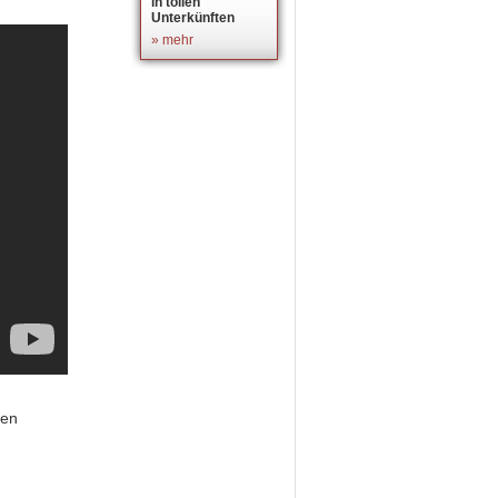
in tollen
Unterkünften
» mehr
nen