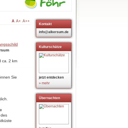
A
A+
A++
Kontakt
info@alkersum.de
Kulturschätze
ersum
d ca. 2 km
nnen Sie
jetzt entdecken
» mehr
Übernachten
lich.
de
 des
tküste