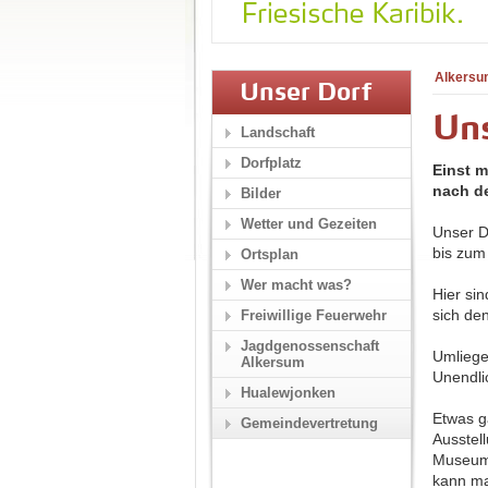
Alkersu
Unser Dorf
Un
Landschaft
Dorfplatz
Einst m
nach de
Bilder
Wetter und Gezeiten
Unser D
bis zum
Ortsplan
Wer macht was?
Hier si
sich de
Freiwillige Feuerwehr
Jagdgenossenschaft
Umliege
Alkersum
Unendli
Hualewjonken
Etwas g
Gemeindevertretung
Ausstel
Museums
kann ma