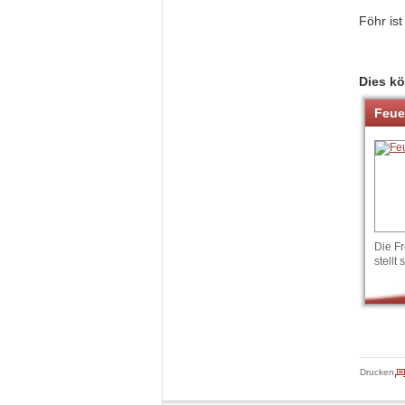
Föhr ist
Dies kö
Feue
Die Fr
stellt 
Drucken