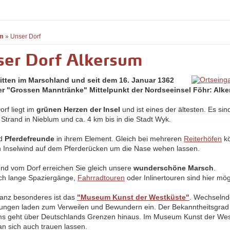
m
»
Unser Dorf
ser Dorf Alkersum
itten im Marschland und seit dem 16. Januar 1362
r "Grossen Manntränke" Mittelpunkt der Nordseeinsel Föhr: Alk
orf liegt im
grünen Herzen der Insel
und ist eines der ältesten. Es sin
 Strand in Nieblum und ca. 4 km bis in die Stadt Wyk.
nd
Pferdefreunde
in ihrem Element. Gleich bei mehreren
Reiterhöfen
kö
n Inselwind auf dem Pferderücken um die Nase wehen lassen.
nd vom Dorf erreichen Sie gleich unsere
wunderschöne Marsch
.
ch lange Spaziergänge,
Fahrradtouren
oder Inlinertouren sind hier mög
anz besonderes ist das
"Museum Kunst der Westküste"
. Wechseln
lungen laden zum Verweilen und Bewundern ein. Der Bekanntheitsgrad
 geht über Deutschlands Grenzen hinaus. Im Museum Kunst der Wes
n sich auch trauen lassen.