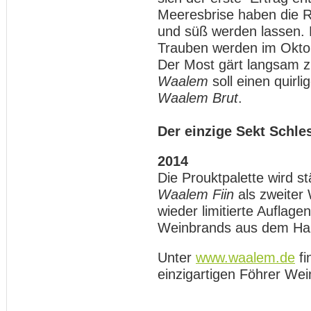
Meeresbrise haben die 
und süß werden lassen. 
Trauben werden im Oktob
Der Most gärt langsam z
Waalem
soll einen quirl
Waalem Brut
.
Der einzige Sekt Schle
2014
Die Prouktpalette wird s
Waalem Fiin
als zweiter 
wieder limitierte Auflag
Weinbrands aus dem Ha
Unter
www.waalem.de
fi
einzigartigen Föhrer Wei