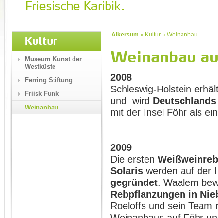
Alkersum
»
Kultur
»
Weinanbau
Kultur
Weinanbau au
Museum Kunst der
Westküste
2008
Ferring Stiftung
Schleswig-Holstein erhäl
Friisk Funk
und wird
Deutschlands
Weinanbau
mit der Insel Föhr als e
2009
Die ersten
Weißweinrebe
Solaris
werden auf der I
gegründet
. Waalem bew
Rebpflanzungen in Ni
Roeloffs und sein Team r
Weinanbaus auf Föhr und