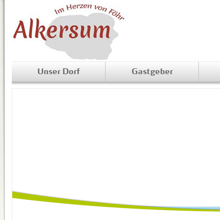
Unser Dorf
Gastgeber