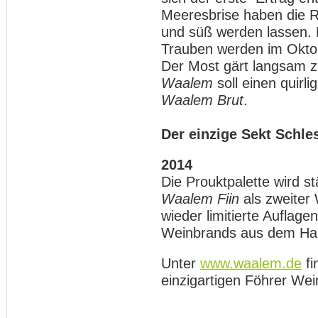
Meeresbrise haben die 
und süß werden lassen. 
Trauben werden im Oktob
Der Most gärt langsam z
Waalem
soll einen quirl
Waalem Brut
.
Der einzige Sekt Schle
2014
Die Prouktpalette wird s
Waalem Fiin
als zweiter 
wieder limitierte Auflag
Weinbrands aus dem Ha
Unter
www.waalem.de
fi
einzigartigen Föhrer Wei