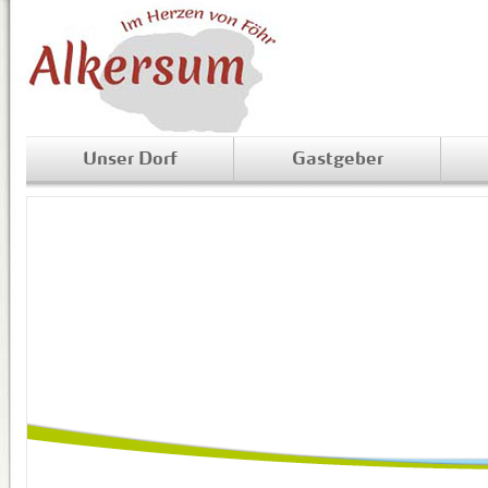
Unser Dorf
Gastgeber