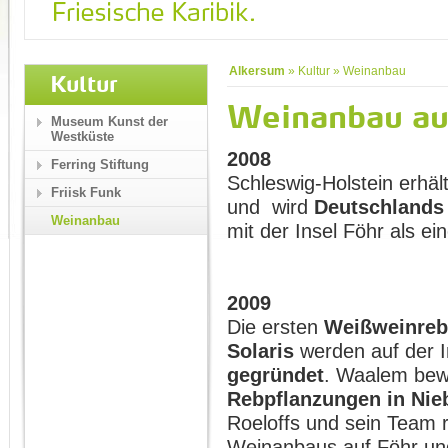
Alkersum
»
Kultur
»
Weinanbau
Kultur
Weinanbau au
Museum Kunst der
Westküste
2008
Ferring Stiftung
Schleswig-Holstein erhäl
Friisk Funk
und wird
Deutschlands
Weinanbau
mit der Insel Föhr als e
2009
Die ersten
Weißweinrebe
Solaris
werden auf der I
gegründet
. Waalem bew
Rebpflanzungen in Ni
Roeloffs und sein Team r
Weinanbaus auf Föhr und