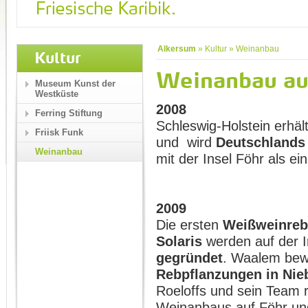
Alkersum
»
Kultur
»
Weinanbau
Kultur
Weinanbau au
Museum Kunst der
Westküste
2008
Ferring Stiftung
Schleswig-Holstein erhäl
Friisk Funk
und wird
Deutschlands
Weinanbau
mit der Insel Föhr als e
2009
Die ersten
Weißweinrebe
Solaris
werden auf der I
gegründet
. Waalem bew
Rebpflanzungen in Ni
Roeloffs und sein Team r
Weinanbaus auf Föhr und