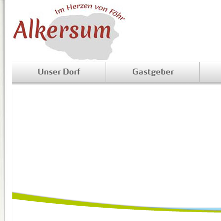
Unser Dorf
Gastgeber