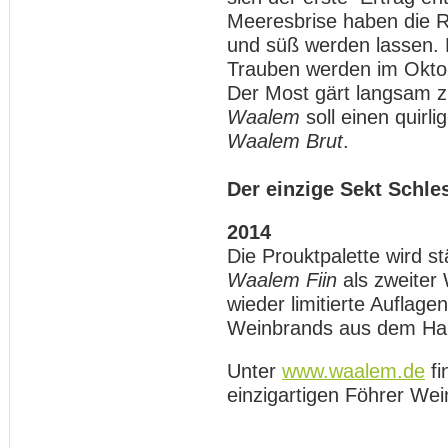
Meeresbrise haben die 
und süß werden lassen. 
Trauben werden im Oktob
Der Most gärt langsam z
Waalem
soll einen quirl
Waalem Brut
.
Der einzige Sekt Schle
2014
Die Prouktpalette wird s
Waalem Fiin
als zweiter 
wieder limitierte Auflag
Weinbrands aus dem Ha
Unter
www.waalem.de
fi
einzigartigen Föhrer Wei